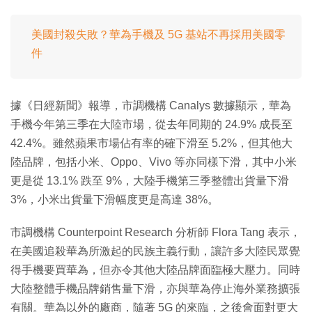
美國封殺失敗？華為手機及 5G 基站不再採用美國零
件
據《日經新聞》報導，市調機構 Canalys 數據顯示，華為
手機今年第三季在大陸市場，從去年同期的 24.9% 成長至
42.4%。雖然蘋果市場佔有率的確下滑至 5.2%，但其他大
陸品牌，包括小米、Oppo、Vivo 等亦同樣下滑，其中小米
更是從 13.1% 跌至 9%，大陸手機第三季整體出貨量下滑
3%，小米出貨量下滑幅度更是高達 38%。
市調機構 Counterpoint Research 分析師 Flora Tang 表示，
在美國追殺華為所激起的民族主義行動，讓許多大陸民眾覺
得手機要買華為，但亦令其他大陸品牌面臨極大壓力。同時
大陸整體手機品牌銷售量下滑，亦與華為停止海外業務擴張
有關。華為以外的廠商，隨著 5G 的來臨，之後會面對更大