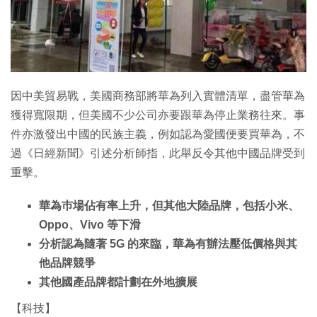
特集
因中美貿易戰，美國商務部將華為列入實體清單，盡管華為
獲得寬限期，但美國不少公司亦要跟華為停止業務往來。事
件亦激發出中國的民族主義，例如認為愛國便要買華為，不
過《日經新聞》引述分析師指，此舉反令其他中國品牌受到
重擊。
華為巿場佔有率上升，但其他大陸品牌，包括小米、
Oppo、Vivo 等下滑
分析認為隨著 5G 的來臨，華為有辦法壓低價格與其
他品牌競爭
其他國產品牌都計劃在外地擴展
【科技】