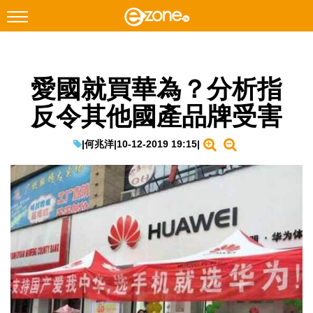
搜尋
愛國就買華為？分析指
Facebook
Instagram
反令其他國產品牌受害
科技焦點
網絡生活
|
何兆洋
|
10-12-2019 19:15
|
遊戲動漫
教學評測
EduTech
IT Times
生成式AI與雲端應用
Enterprise Digital Transformation