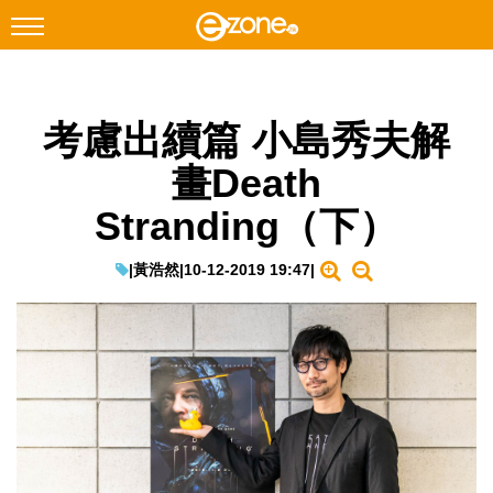
搜尋
考慮出續篇 小島秀夫解
Facebook
Instagram
畫Death
科技焦點
Stranding（下）
網絡生活
遊戲動漫
|
黃浩然
|
10-12-2019 19:47
|
教學評測
EduTech
IT Times
生成式AI與雲端應用
Enterprise Digital Transformation