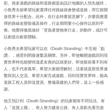
彩。很多遊戲的路線和道路都是由設計地圖的人預先舖排，
小島秀夫卻希望玩家選擇任何路線就會變成道路，而它跟開
放世界十分配合。此外，在行走時要留意腳下，亦要因應選
擇的路線改變裝備及操作，行走期間要小心操作以抓到平
衡。他覺得徹底做好「背負著貨物來行走」的動作，或許可
以創造出嶄新體驗。
小島秀夫希望玩家可以在《Death Stranding》中互相「點
讚」，感受到間接連繫及關懷。另外，即使離開遊戲回到現
實世界時也能變得溫柔友善的話就更好。即使眼前看不到有
人，也不代表孤單。希望大家能理解到，活著就是跟世界連
繫與別人交流。希望大家完成遊戲，回到現實世界時，能為
道路工程人員和送貨員、整備基建的人們等，送上一份感
謝。
他又預計到《Death Stranding》的玩家都有不同玩法。有
人「送貨上癮」、有人努力建造公路、有人喜歡先看完遊