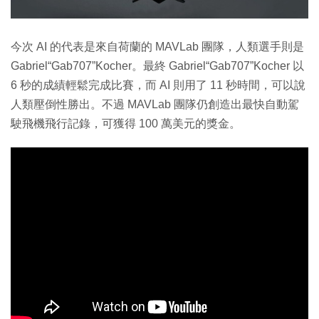
今次 AI 的代表是來自荷蘭的 MAVLab 團隊，人類選手則是
Gabriel“Gab707”Kocher。最終 Gabriel“Gab707”Kocher 以
6 秒的成績輕鬆完成比賽，而 AI 則用了 11 秒時間，可以說
人類壓倒性勝出。不過 MAVLab 團隊仍創造出最快自動駕
駛飛機飛行記錄，可獲得 100 萬美元的獎金。