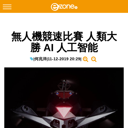
搜尋
無人機競速比賽 人類大
Facebook
Instagram
勝 AI 人工智能
科技焦點
網絡生活
|
何兆洋
|
11-12-2019 20:29
|
遊戲動漫
教學評測
EduTech
IT Times
生成式AI與雲端應用
Enterprise Digital Transformation