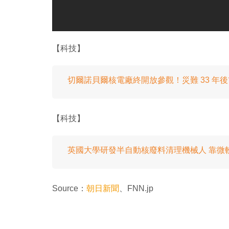
【科技】
切爾諾貝爾核電廠終開放參觀！災難 33 年
【科技】
英國大學研發半自動核廢料清理機械人 靠微軟 K
Source：
朝日新聞
、FNN.jp