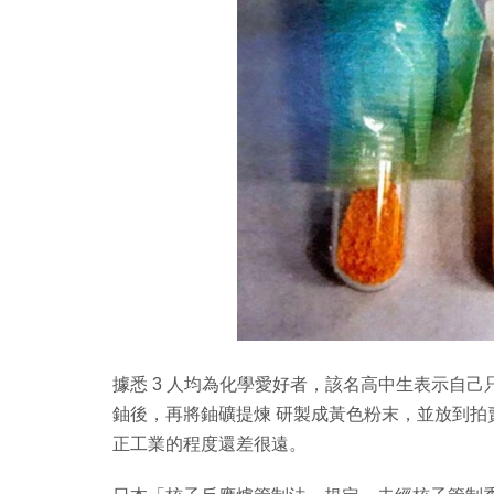
據悉 3 人均為化學愛好者，該名高中生表示自
鈾後，再將鈾礦提煉 研製成黃色粉末，並放到
正工業的程度還差很遠。