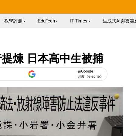
教學評測
EduTech
IT Times
生成式AI與雲端
提煉 日本高中生被捕
在Google
追蹤《e-zone》