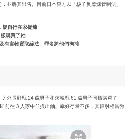
粉，並將其出售。目前日本警方以「核子反應爐管制法」
鈾，疑自行在家提煉
子同樣購買了鈾
及有害物質取締法」罪名將他們拘捕
爐
長野縣 24 歲男子和茨城縣 6​​1 歲男子同樣購買了
隨即前往 3 人家中並搜出鈾。幸好存量不多，其輻射相當微