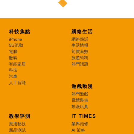
科技焦點
網絡生活
iPhone
網絡熱話
5G流動
生活情報
電腦
筍買着數
數碼
旅遊筍料
智能家居
熱門話題
科技
汽車
人工智能
遊戲動漫
熱門遊戲
電競裝備
動漫玩具
教學評測
IT TIMES
應用秘技
業界頭條
新品測試
AI 策略