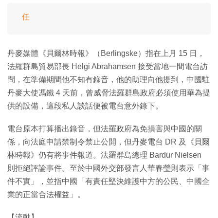
任
丹麥媒體《貝爾林時報》（Berlingske）指在上月 15 日，
法羅群島貿易部長 Helgi Abrahamsen 接受當地一間電台訪
問，在準備期間他不知有錄音，他的助理向他提到，中國駐
丹麥大使馮鐵 4 天前，曾威脅法羅群島政府必須使用華為提
供的設備，這段私人談話便被電台意外錄下。
電台原本打算播出錄音，但法羅政府為免損害與中國的關
係，向法庭申請禁制令禁止公開，但丹麥電台 DR 及《貝爾
林時報》仍有將事件報道。法羅群島總理 Bardur Nielsen
則拒絕評論事件。至於中國外交部發言人華春瑩則表示「事
件不實」，並指中國「有責任堅決維護中方的公民、中國企
業的正當合法權益」。
【流動】