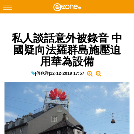
搜尋
私人談話意外被錄音 中
Facebook
Instagram
國疑向法羅群島施壓迫
科技焦點
用華為設備
網絡生活
遊戲動漫
|
何兆洋
|
12-12-2019 17:57
|
教學評測
EduTech
IT Times
生成式AI與雲端應用
Enterprise Digital Transformation