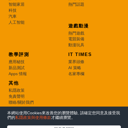
智能家居
熱門話題
科技
汽車
人工智能
遊戲動漫
熱門遊戲
電競裝備
動漫玩具
教學評測
IT TIMES
應用秘技
業界頭條
新品測試
AI 策略
Apps 情報
名家專欄
其他
私隱政策
免責聲明
聯絡/關於我們
本網站使用Cookies來改善您的瀏覽體驗, 請確定您同意及接受我
© 2026 e-zone. All Rights Reserved.
們的
私隱政策與使用條款
才繼續瀏覽。
在Google