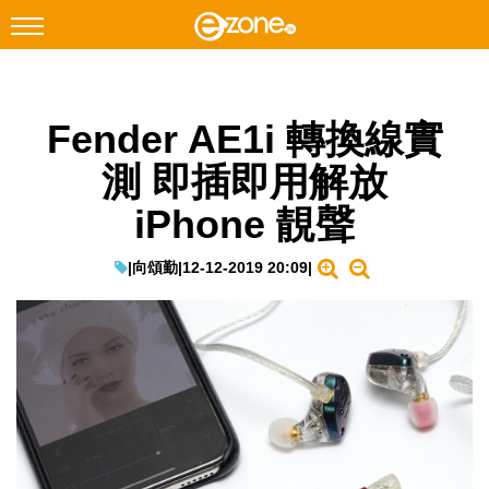
搜尋
Fender AE1i 轉換線實
Facebook
Instagram
測 即插即用解放
科技焦點
iPhone 靚聲
網絡生活
遊戲動漫
|
向頌勤
|
12-12-2019 20:09
|
教學評測
EduTech
IT Times
生成式AI與雲端應用
Enterprise Digital Transformation