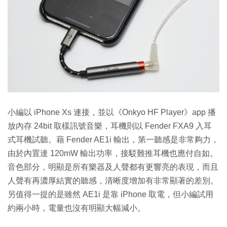
小編以 iPhone Xs 連接，並以《Onkyo HF Player》app 播
放內存 24bit 取樣訊號音樂，耳機則以 Fender FXA9 入耳
式耳機試聽。藉 Fender AE1i 輸出，第一聽感是非常夠力，
由於內置達 120mW 輸出功率，接駁難推耳機也應付自如。
音色部分，明顯是所有樂器及人聲都有更響亮的表現，而且
人聲有再濃厚結實的聽感，清晰度增加有非常顯著的差別。
另值得一提的是雖然 AE1i 是靠 iPhone 取電，但小編試用
約兩小時，電量也沒有明顯大幅減小。