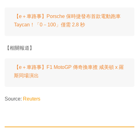
【e＋車路事】Porsche 保時捷發布首款電動跑車
Taycan！「0－100」僅需 2.8 秒
【相關報道】
【e＋車路事】F1 MotoGP 傳奇換車揸 咸美頓 x 羅
斯同場演出
Source:
Reuters