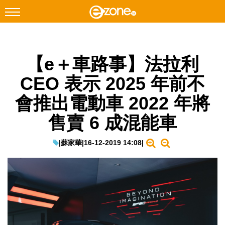
搜尋
【e＋車路事】法拉利
Facebook
Instagram
CEO 表示 2025 年前不
科技焦點
會推出電動車 2022 年將
網絡生活
售賣 6 成混能車
遊戲動漫
教學評測
|
蘇家華
|
16-12-2019 14:08
|
EduTech
IT Times
生成式AI與雲端應用
Enterprise Digital Transformation