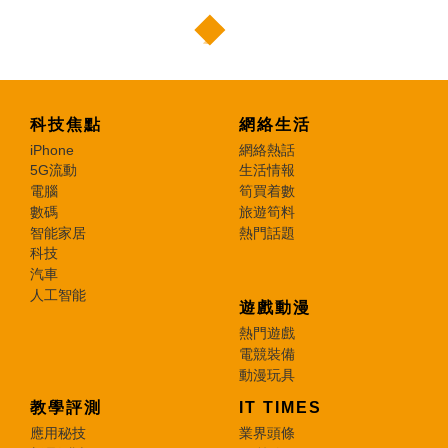
科技焦點
網絡生活
iPhone
網絡熱話
5G流動
生活情報
電腦
筍買着數
數碼
旅遊筍料
智能家居
熱門話題
科技
汽車
人工智能
遊戲動漫
熱門遊戲
電競裝備
動漫玩具
教學評測
IT TIMES
應用秘技
業界頭條