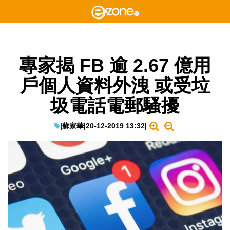
專家揭 FB 逾 2.67 億用
戶個人資料外洩 或受垃
圾電話電郵騷擾
|
蘇家華
|
20-12-2019 13:32
|