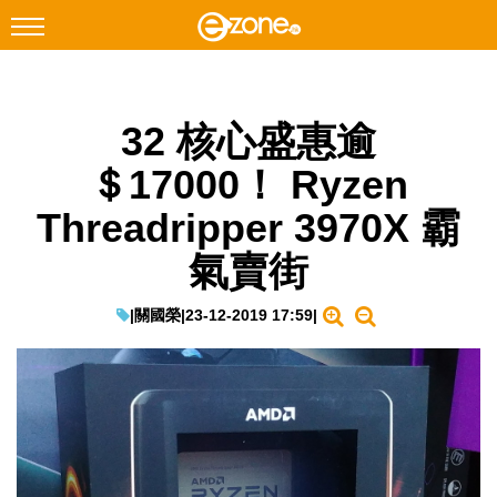
搜尋
32 核心盛惠逾
Facebook
Instagram
＄17000！ Ryzen
科技焦點
Threadripper 3970X 霸
網絡生活
氣賣街
遊戲動漫
教學評測
|
關國榮
|
23-12-2019 17:59
|
EduTech
IT Times
生成式AI與雲端應用
Enterprise Digital Transformation