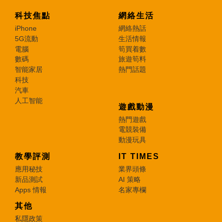
科技焦點
網絡生活
iPhone
網絡熱話
5G流動
生活情報
電腦
筍買着數
數碼
旅遊筍料
智能家居
熱門話題
科技
汽車
人工智能
遊戲動漫
熱門遊戲
電競裝備
動漫玩具
教學評測
IT TIMES
應用秘技
業界頭條
新品測試
AI 策略
Apps 情報
名家專欄
其他
私隱政策