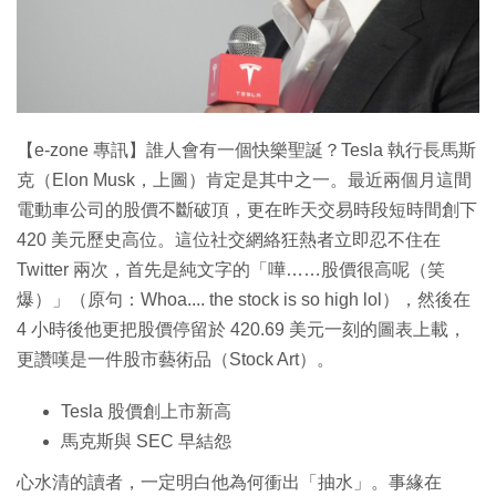
特集
【e-zone 專訊】誰人會有一個快樂聖誕？Tesla 執行長馬斯
克（Elon Musk，上圖）肯定是其中之一。最近兩個月這間
電動車公司的股價不斷破頂，更在昨天交易時段短時間創下
420 美元歷史高位。這位社交網絡狂熱者立即忍不住在
Twitter 兩次，首先是純文字的「嘩……股價很高呢（笑
爆）」（原句：Whoa.... the stock is so high lol），然後在
4 小時後他更把股價停留於 420.69 美元一刻的圖表上載，
更讚嘆是一件股市藝術品（Stock Art）。
Tesla 股價創上市新高
馬克斯與 SEC 早結怨
心水清的讀者，一定明白他為何衝出「抽水」。事緣在