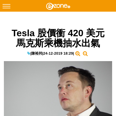
搜尋
Tesla 股價衝 420 美元
Facebook
Instagram
馬克斯乘機抽水出氣
科技焦點
網絡生活
|
陳裕邦
|
24-12-2019 18:29
|
遊戲動漫
教學評測
EduTech
IT Times
生成式AI與雲端應用
Enterprise Digital Transformation