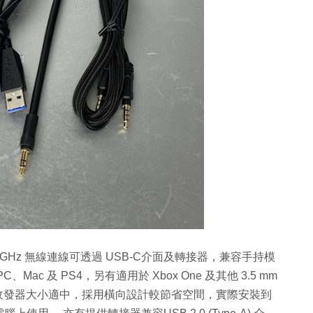
 2.4 GHz 無線連線可透過 USB-C介面及轉接器，兼容手持模
ac 及 PS4，另有適用於 Xbox One 及其他 3.5 mm
C介面收發器大小適中，採用橫向設計較節省空間，實際安裝到