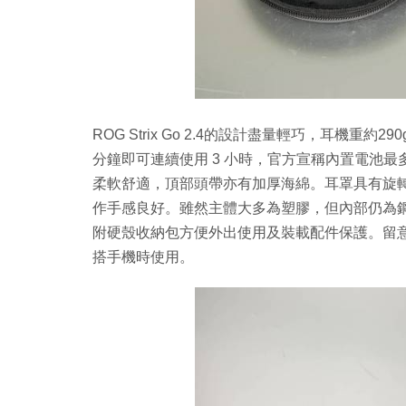
ROG Strix Go 2.4的設計盡量輕巧，耳機重
分鐘即可連續使用 3 小時，官方宣稱內置電池最
柔軟舒適，頂部頭帶亦有加厚海綿。耳罩具有旋
作手感良好。雖然主體大多為塑膠，但內部仍為
附硬殼收納包方便外出使用及裝載配件保護。留
搭手機時使用。