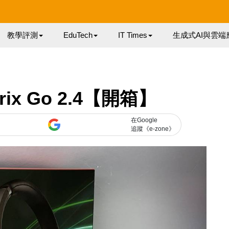
教學評測
EduTech
IT Times
生成式AI與雲端
rix Go 2.4【開箱】
在Google
追蹤《e-zone》