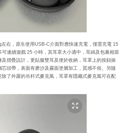
約290g左右，原生使用USB-C介面對應快速充電，僅需充電 15
多可連續遊戲 25 小時，其耳罩大小適中，耳綿及包裹相當
轉及摺疊設計，更貼服雙耳及便於收納，耳罩上的按鈕操
鋼芯頭帶，表面有磨沙及霧面塗層加工，質感不俗。另隨
意除了外露的吊杆式麥克風，耳罩有隱藏式麥克風可在配