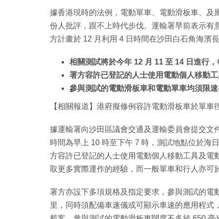
據香港現時的法例，電動單車、電動滑板車、及
份人批評，跟不上時代步伐。運輸署早前表示有
方計畫於 12 月利用 4 日時間在沙田白石角
相關測試將於今年 12 月 11 至 14 日進行
署方容許已登記的人士使用電動個人移動工
參與測試的電動滑板車和電動單車均須限速行
【相關報道】港府擬修例容許電動滑板車於單車徑
據運輸署向沙田區議會交通及運輸委員會提交文件，指
時間為早上 10 時至下午 7 時，測試地點位
方容許已登記的人士使用電動個人移動工具及電
取更多實際運作的經驗，而一般單車和行人亦可
署方亦設下多項規格及指定要求，參與測試的電動
里，同時須配備車速儀或可顯示車速的應用程式
載客。參與測試的電動滑板車闊度不多於 650 毫