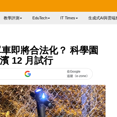
教學評測
EduTech
IT Times
生成式AI與雲端
車即將合法化？ 科學園
 12 月試行
在Google
追蹤《e-zone》