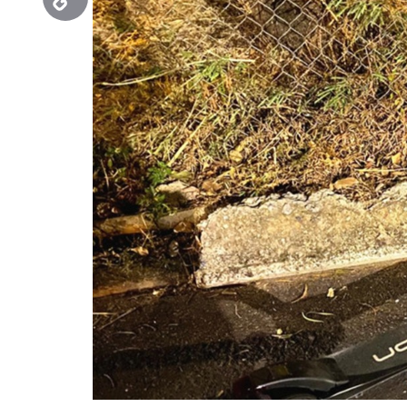
Copy
Link