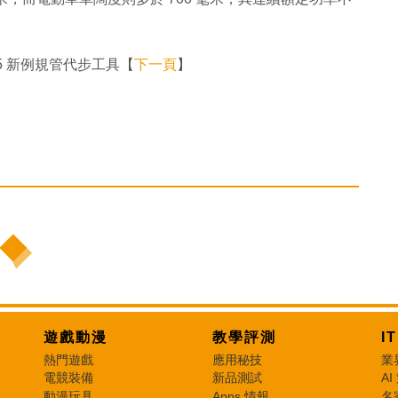
5 新例規管代步工具【
下一頁
】
遊戲動漫
教學評測
I
熱門遊戲
應用秘技
業
電競裝備
新品測試
AI
動漫玩具
Apps 情報
名