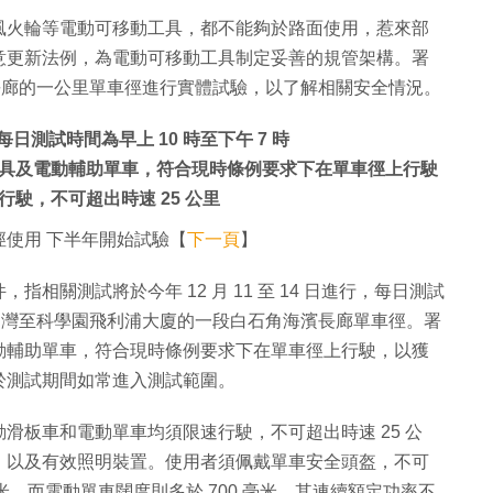
風火輪等電動可移動工具，都不能夠於路面使用，惹來部
意更新法例，為電動可移動工具制定妥善的規管架構。署
海濱長廊的一公里單車徑進行實體試驗，以了解相關安全情況。
，每日測試時間為早上 10 時至下午 7 時
具及電動輔助單車，符合現時條例要求下在單車徑上行駛
駛，不可超出時速 25 公里
使用 下半年開始試驗【
下一頁
】
相關測試將於今年 12 月 11 至 14 日進行，每日測試
於海日灣至科學園飛利浦大廈的一段白石角海濱長廊單車徑。署
動輔助單車，符合現時條例要求下在單車徑上行駛，以獲
於測試期間如常進入測試範圍。
滑板車和電動單車均須限速行駛，不可超出時速 25 公
，以及有效照明裝置。使用者須佩戴單車安全頭盔，不可
米，而電動單車闊度則多於 700 毫米，其連續額定功率不