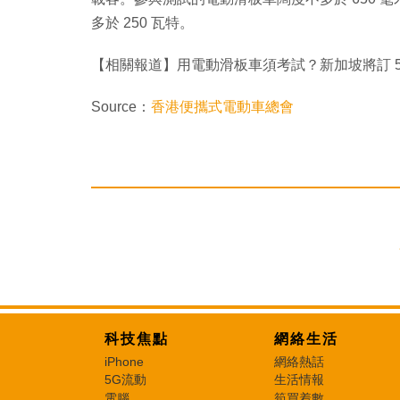
多於 250 瓦特。
【相關報道】用電動滑板車須考試？新加坡將訂 
Source：
香港便攜式電動車總會
科技焦點
網絡生活
iPhone
網絡熱話
5G流動
生活情報
電腦
筍買着數