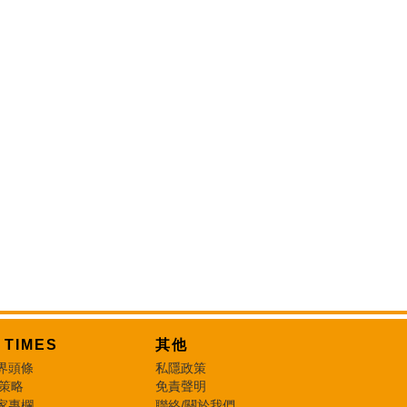
T TIMES
其他
界頭條
私隱政策
 策略
免責聲明
家專欄
聯絡/關於我們