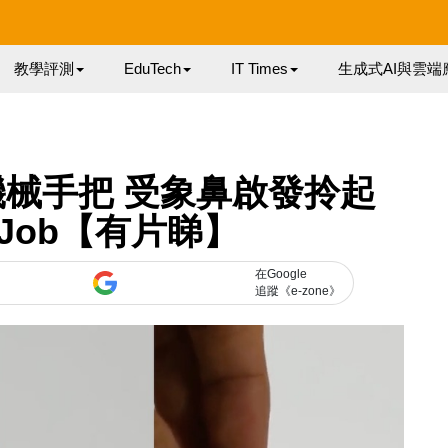
教學評測
EduTech
IT Times
生成式AI與雲端
械手把 受象鼻啟發拎起
y Job【有片睇】
在Google
追蹤《e-zone》