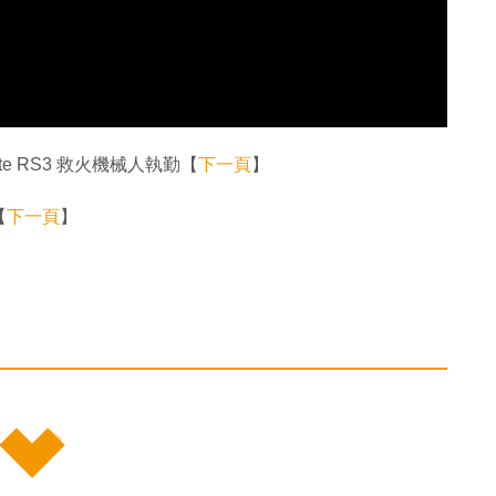
te RS3 救火機械人執勤【
下一頁
】
【
下一頁
】