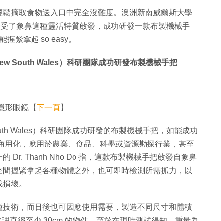
輕鬆摘取食物送入口中完全沒難度。澳洲新南威爾斯大學
Wales）科研團隊受了象鼻這種靈活特質啟發，成功研發一款布製機械手
握緊拿起 so easy。
f New South Wales）科研團隊成功研發布製機械手把
隱形眼鏡【
下一頁
】
ew South Wales）科研團隊成功研發的布製機械手把，如能成功
 個月商用化，應用於農業、食品、科學或資源勘探行業，甚至
. Thanh Nho Do 指，這款布製機械手把啟發自象鼻
空間握緊拿起各種物體之外，也可即時檢測所需抓力，以
成損壞。
種技術，而日後也可因應使用需要，製造不同尺寸和體積
理直徑至少 30cm 的物件。至於在現時測試得知，重量為