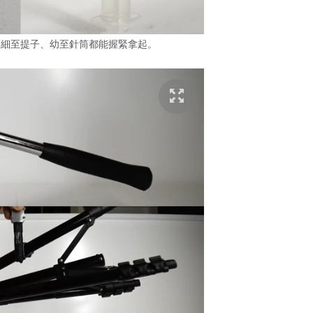
，細至提子、幼至針筒都能握緊拿起。