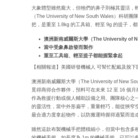
大象體型雖然龐大，但牠們的鼻子則極其靈活，
（The University of New South 
把，是重至 1.8kg 的工具箱、輕至 9g 的提子，都能
澳洲新南威爾斯大學（The University o
當中受象鼻啟發而製作
重至工具箱、輕至提子都能握緊拿起
【相關報道】美國研發機械人 可幫忙配戴及脫下
澳洲新南威爾斯大學（The University of N
覓得商得合作夥伴，預料可在未來 12 至 16
作為救援行動或個人輔助設備之用。團隊核心之一的 Dr
的靈活性，當中外形扁平，重量輕巧，能從狹窄
最合適力度拿起物件，以防搬運時握得過緊而造
雖然這款布製機械手把體積細小，但當中包含多
的機械手把，如長度為 1m 的機械手把，已可以處