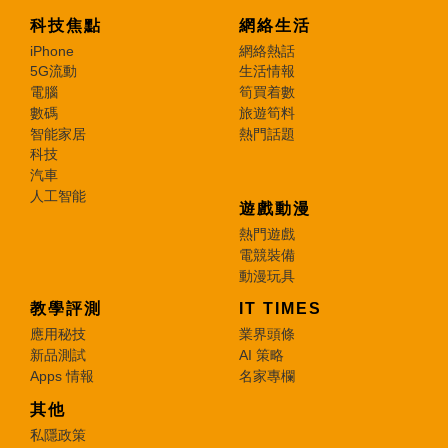
科技焦點
網絡生活
iPhone
網絡熱話
5G流動
生活情報
電腦
筍買着數
數碼
旅遊筍料
智能家居
熱門話題
科技
汽車
人工智能
遊戲動漫
熱門遊戲
電競裝備
動漫玩具
教學評測
IT TIMES
應用秘技
業界頭條
新品測試
AI 策略
Apps 情報
名家專欄
其他
私隱政策