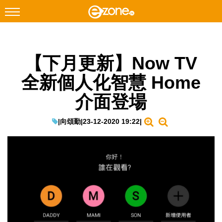
搜尋
【下月更新】Now TV
Facebook
Instagram
全新個人化智慧 Home
科技焦點
介面登場
網絡生活
遊戲動漫
|
向頌勤
|
23-12-2020 19:22
|
教學評測
EduTech
IT Times
生成式AI與雲端應用
Enterprise Digital Transformation