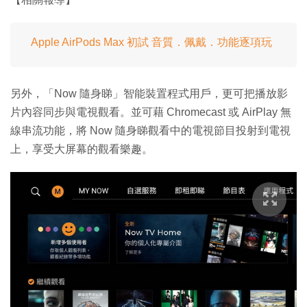
Apple AirPods Max 初試 音質．佩戴．功能逐項玩
另外，「Now 隨身睇」智能裝置程式用戶，更可把播放影
片內容同步與電視觀看。並可藉 Chromecast 或 AirPlay 無
線串流功能，將 Now 隨身睇觀看中的電視節目投射到電視
上，享受大屏幕的觀看樂趣。