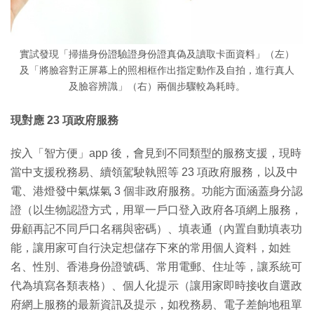
實試發現「掃描身份證驗證身份證真偽及讀取卡面資料」（左）
及「將臉容對正屏幕上的照相框作出指定動作及自拍，進行真人
及臉容辨識」（右）兩個步驟較為耗時。
現對應 23 項政府服務
按入「智方便」app 後，會見到不同類型的服務支援，現時
當中支援稅務易、續領駕駛執照等 23 項政府服務，以及中
電、港燈發中氣煤氣 3 個非政府服務。功能方面涵蓋身分認
證（以生物認證方式，用單一戶口登入政府各項網上服務，
毋顧再記不同戶口名稱與密碼）、填表通（內置自動填表功
能，讓用家可自行決定想儲存下來的常用個人資料，如姓
名、性別、香港身份證號碼、常用電郵、住址等，讓系統可
代為填寫各類表格）、個人化提示（讓用家即時接收自選政
府網上服務的最新資訊及提示，如稅務易、電子差餉地租單