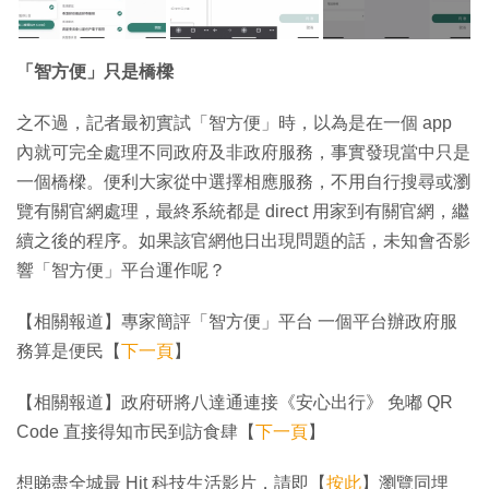
「智方便」只是橋樑
之不過，記者最初實試「智方便」時，以為是在一個 app
內就可完全處理不同政府及非政府服務，事實發現當中只是
一個橋樑。便利大家從中選擇相應服務，不用自行搜尋或瀏
覽有關官網處理，最終系統都是 direct 用家到有關官網，繼
續之後的程序。如果該官網他日出現問題的話，未知會否影
響「智方便」平台運作呢？
【相關報道】專家簡評「智方便」平台 一個平台辦政府服
務算是便民【
下一頁
】
【相關報道】政府研將八達通連接《安心出行》 免嘟 QR
Code 直接得知市民到訪食肆【
下一頁
】
想睇盡全城最 Hit 科技生活影片，請即【
按此
】瀏覽同埋