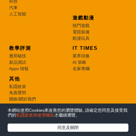
科技
汽車
人工智能
遊戲動漫
熱門遊戲
電競裝備
動漫玩具
教學評測
IT TIMES
應用秘技
業界頭條
新品測試
AI 策略
Apps 情報
名家專欄
其他
私隱政策
免責聲明
聯絡/關於我們
本網站使用Cookies來改善您的瀏覽體驗, 請確定您同意及接受我
© 2026 e-zone. All Rights Reserved.
們的
私隱政策與使用條款
才繼續瀏覽。
在Google
同意及關閉
追蹤《e-zone》