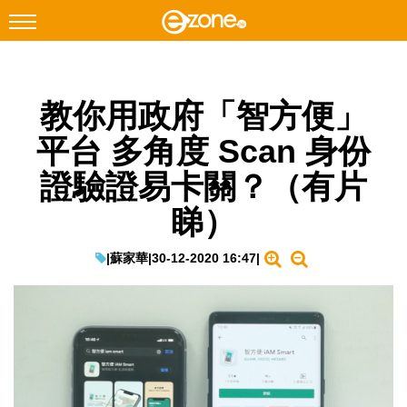
搜尋
教你用政府「智方便」
Facebook
Instagram
平台 多角度 Scan 身份
科技焦點
證驗證易卡關？（有片
網絡生活
睇）
遊戲動漫
教學評測
|
蘇家華
|
30-12-2020 16:47
|
EduTech
IT Times
生成式AI與雲端應用
Enterprise Digital Transformation