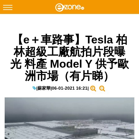
搜尋
【e＋車路事】Tesla 柏
Facebook
Instagram
林超級工廠航拍片段曝
科技焦點
光 料產 Model Y 供予歐
網絡生活
洲市場（有片睇）
遊戲動漫
教學評測
|
蘇家華
|
06-01-2021 16:21
|
EduTech
IT Times
生成式AI與雲端應用
Enterprise Digital Transformation