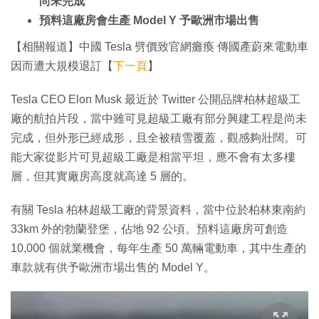
尚未完成
預料這廠房會生產 Model Y 予歐洲市場出售
【相關報道】中國 Tesla 劈價致官網癱瘓 傳國產蔚來電動車
因而遭大規模退訂【
下一頁
】
Tesla CEO Elon Musk 最近於 Twitter 公開品牌柏林超級工
廠的航拍片段，當中雖可見超級工廠有部分興建工程是尚未
完成，但外形已經成形，且全被積雪覆蓋，觀感夠壯闊。可
能大家從影片可見超級工廠是相當平坦，應不會有太多樓
層，但其實廠房高度就高達 5 層的。
有關 Tesla 柏林超級工廠的背景資料，當中位於柏林東南約
33km 外的勃蘭登堡，佔地 92 公頃。預料這廠房可創造
10,000 個就業機會，每年生產 50 萬輛電動車，其中生產的
車款就有供予歐洲市場出售的 Model Y。