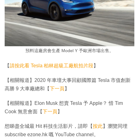
預料這廠房會生產 Model Y 予歐洲市場出售。
【
請按此看 Tesla 柏林超級工廠航拍片段
】
【相關報道】2020 年車壇大事回顧國際篇 Tesla 市值創新
高勝 9 大車廠總和【
下一頁
】
【相關報道】Elon Musk 想賣 Tesla 予 Apple？ 惜 Tim
Cook 無意會面【
下一頁
】
想睇盡全城最 Hit 科技生活影片，請即【
按此
】瀏覽同埋
subscribe ezone.hk 嘅 YouTube channel。