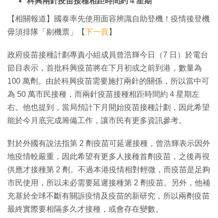
科興兩針疫苗接種相距時間約 4 星期
【相關報道】國泰率先使用面容辨識自助登機！疫情後登機
毋須排隊「剔機票」【
下一頁
】
政府疫苗接種計劃專責小組成員曾浩輝今日（7 日）於電台
節目表示，首批科興疫苗將在下月初或之前到港，數量為
100 萬劑。由於科興疫苗需要施打兩針的關係，所以當中可
為 50 萬市民接種，而兩針疫苗接種相距時間約 4 星期左
右。他也提到，當局預計下月開始疫苗接種計劃，因此希望
能於今月底完成籌備工作，讓市民有更多資訊參考。
對於外國有說法指第 2 劑疫苗可延遲接種，曾浩輝表示因外
地疫情較嚴重，因此希望有更多人接種首劑疫苗，之後再視
供應才接種第 2 劑。不過本港疫情相對輕微，而疫苗是足夠
市民使用，所以未必需要延遲接種第 2 劑疫苗。另外，他補
充基於全球不斷有關訴疫情及疫苗的新研究，所以兩劑疫苗
最終實際要相隔多久才接種，或會存在變數。