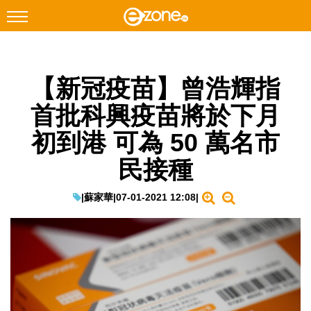
搜尋
【新冠疫苗】曾浩輝指
Facebook
Instagram
首批科興疫苗將於下月
科技焦點
初到港 可為 50 萬名市
網絡生活
民接種
遊戲動漫
教學評測
|
蘇家華
|
07-01-2021 12:08
|
EduTech
IT Times
生成式AI與雲端應用
Enterprise Digital Transformation