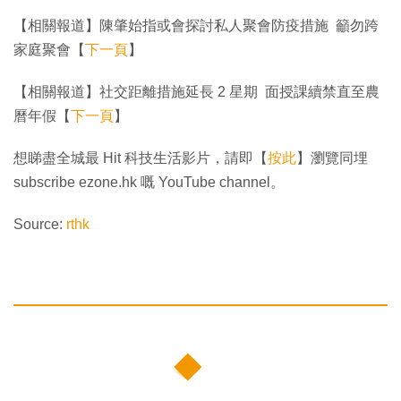
【相關報道】陳肇始指或會探討私人聚會防疫措施 籲勿跨
家庭聚會【
下一頁
】
【相關報道】社交距離措施延長 2 星期 面授課續禁直至農
曆年假【
下一頁
】
想睇盡全城最 Hit 科技生活影片，請即【
按此
】瀏覽同埋
subscribe ezone.hk 嘅 YouTube channel。
Source:
rthk