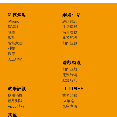
科技焦點
網絡生活
iPhone
網絡熱話
5G流動
生活情報
電腦
筍買着數
數碼
旅遊筍料
智能家居
熱門話題
科技
汽車
人工智能
遊戲動漫
熱門遊戲
電競裝備
動漫玩具
教學評測
IT TIMES
應用秘技
業界頭條
新品測試
AI 策略
Apps 情報
名家專欄
其他