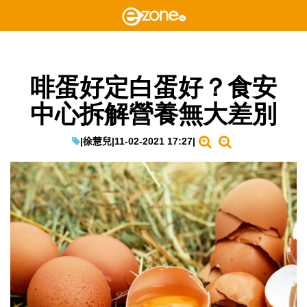
啡蛋好定白蛋好？食安
中心拆解營養無大差別
|
徐慧兒
|
11-02-2021 17:27
|