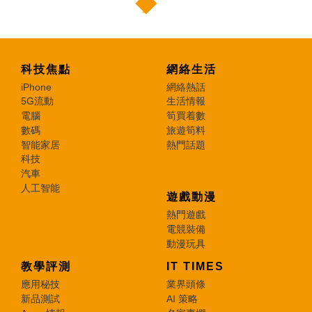
科技焦點
網絡生活
iPhone
網絡熱話
5G流動
生活情報
電腦
筍買着數
數碼
旅遊筍料
智能家居
熱門話題
科技
汽車
人工智能
遊戲動漫
熱門遊戲
電競裝備
動漫玩具
教學評測
IT TIMES
應用秘技
業界頭條
新品測試
AI 策略