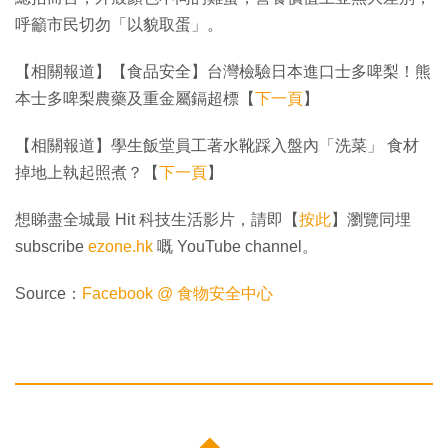
呼籲市民切勿「以貌取蛋」。
【相關報道】【食品安全】台灣檢驗日本進口士多啤梨！熊
本士多啤梨農藥及重金屬鎘超標【
下一頁
】
【相關報道】學生飯堂員工著水靴踩入盤內「洗菜」 食材
掉地上執起照煮？【
下一頁
】
想睇盡全城最 Hit 科技生活影片，請即【
按此
】瀏覽同埋
subscribe
ezone.hk
嘅 YouTube channel。
Source：
Facebook @ 食物安全中心