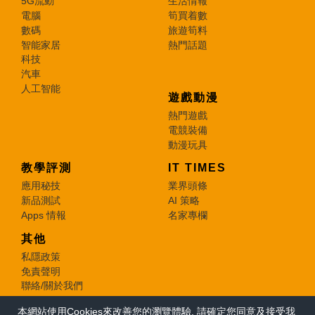
5G流動
生活情報
電腦
筍買着數
數碼
旅遊筍料
智能家居
熱門話題
科技
汽車
人工智能
遊戲動漫
熱門遊戲
電競裝備
動漫玩具
教學評測
IT TIMES
應用秘技
業界頭條
新品測試
AI 策略
Apps 情報
名家專欄
其他
私隱政策
免責聲明
聯絡/關於我們
本網站使用Cookies來改善您的瀏覽體驗, 請確定您同意及接受我
© 2026 e-zone. All Rights Reserved.