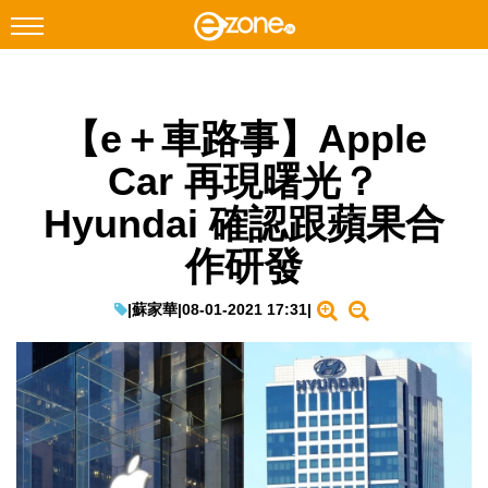
搜尋
【e＋車路事】Apple
Facebook
Instagram
Car 再現曙光？
科技焦點
Hyundai 確認跟蘋果合
網絡生活
作研發
遊戲動漫
教學評測
|
蘇家華
|
08-01-2021 17:31
|
EduTech
IT Times
生成式AI與雲端應用
Enterprise Digital Transformation