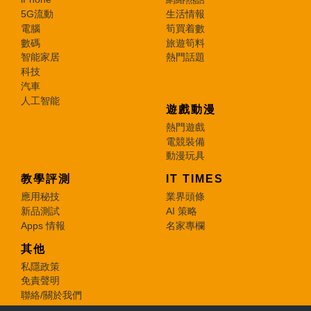
5G流動
生活情報
電腦
筍買着數
數碼
旅遊筍料
智能家居
熱門話題
科技
汽車
人工智能
遊戲動漫
熱門遊戲
電競裝備
動漫玩具
教學評測
IT TIMES
應用秘技
業界頭條
新品測試
AI 策略
Apps 情報
名家專欄
其他
私隱政策
免責聲明
聯絡/關於我們