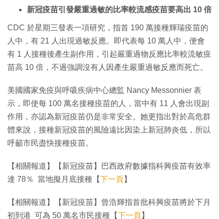
新冠疫苗引發嚴重過敏的比率較流感疫苗要高出 10 倍
CDC 於星期三發表一項研究，指首 190 萬接種輝瑞疫苗的
人中，有 21 人出現過敏反應。即代表每 10 萬人中，便會
有 1 人接種後產生副作用，引起嚴重過物反應比率較流敏疫
苗高 10 倍，不過強調沒有人因產生嚴重過敏反應而死亡。
美國國家免疫與呼吸疾病中心總監 Nancy Messonnier 表
示，即使每 100 萬名接種疫苗的人，當中有 11 人會出現副
作用，亦認為新冠疫苗仍是非常安全。她更指出對於高危群
體來說，接種新冠疫苗的風險遠比因染上新冠肺炎低，所以
呼籲市民盡快接種疫苗。
【相關報道】【新冠疫苗】巴西政府數據指科興疫苗有效率
達 78％ 當地擬月底接種【
下一頁
】
【相關報道】【新冠疫苗】曾浩輝指首批科興疫苗將於下月
初到港 可為 50 萬名市民接種【
下一頁
】