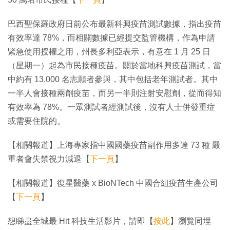
巴西聖保羅政府日前公布最新科興疫苗測試數據，指出疫苗
有效率達 78%，而相關數據已經提交監管機構，作為申請
緊急使用授權之用，州長多利亞表示，有意在 1 月 25 日
（星期一）起為市民接種疫苗。關於當地科興疫苗測試，當
中約有 13,000 名志願者參與，其中包括老年測試者。其中
一半人會接種兩劑疫苗，而另一半則注射安慰劑，從而得知
有效率為 78%。一眾測試者經測試後，沒有人士併發重症
或需要住院的。
【相關報道】上海專家指中國國藥疫苗副作用多達 73 種 嚴
重者會失禁視力減退【
下一頁
】
【相關報道】復星醫藥 x BioNTech 中國合組疫苗生產公司
【
下一頁
】
想睇盡全城最 Hit 科技生活影片，請即【
按此
】瀏覽同埋