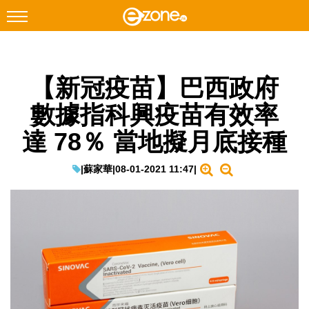
搜尋
【新冠疫苗】巴西政府
Facebook
Instagram
數據指科興疫苗有效率
科技焦點
達 78％ 當地擬月底接種
網絡生活
遊戲動漫
|
蘇家華
|
08-01-2021 11:47
|
教學評測
EduTech
IT Times
生成式AI與雲端應用
Enterprise Digital Transformation