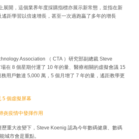
於網上展開，這個業界年度採購指標亦展示新常態，並指在新
及遙距學習以倍速增長，甚至一次過跑贏了多年的增長
ogy Association （ CTA ）研究部副總裁 Steve
貿市場在 8 個星期付運了 10 年的量、醫療相關的虛擬會議 15
流影片服務用戶數達 5,000 萬，5 個月增了 7 年的量，遙距教學更
裝置玩 5 個虛擬屏幕
在新冠肺炎疫情中發揮作用
大改變下，Steve Koenig 認為今年數碼健康、數碼
智能城市會是重點。