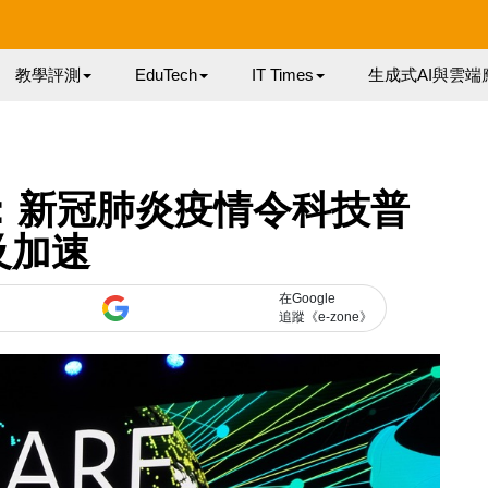
教學評測
EduTech
IT Times
生成式AI與雲端
TA：新冠肺炎疫情令科技普
及加速
在Google
追蹤《e-zone》