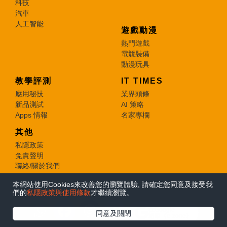
科技
汽車
人工智能
遊戲動漫
熱門遊戲
電競裝備
動漫玩具
教學評測
IT TIMES
應用秘技
業界頭條
新品測試
AI 策略
Apps 情報
名家專欄
其他
私隱政策
免責聲明
聯絡/關於我們
本網站使用Cookies來改善您的瀏覽體驗, 請確定您同意及接受我
© 2026 e-zone. All Rights Reserved.
們的
私隱政策與使用條款
才繼續瀏覽。
在Google
同意及關閉
追蹤《e-zone》