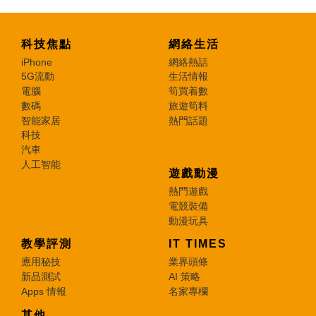
科技焦點
網絡生活
iPhone
網絡熱話
5G流動
生活情報
電腦
筍買着數
數碼
旅遊筍料
智能家居
熱門話題
科技
汽車
人工智能
遊戲動漫
熱門遊戲
電競裝備
動漫玩具
教學評測
IT TIMES
應用秘技
業界頭條
新品測試
AI 策略
Apps 情報
名家專欄
其他