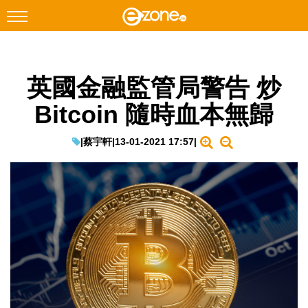
搜尋
英國金融監管局警告 炒
Facebook
Instagram
Bitcoin 隨時血本無歸
科技焦點
網絡生活
|
蔡宇軒
|
13-01-2021 17:57
|
遊戲動漫
教學評測
EduTech
IT Times
生成式AI與雲端應用
Enterprise Digital Transformation