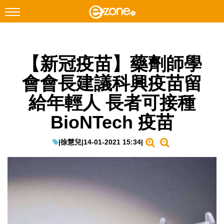
搜尋
【新冠疫苗】藥劑師學
Facebook
Instagram
會會長建議科興疫苗留
科技焦點
給年輕人 長者可接種
網絡生活
BioNTech 疫苗
遊戲動漫
教學評測
|
徐慧兒
|
14-01-2021 15:34
|
EduTech
IT Times
生成式AI與雲端應用
Enterprise Digital Transformation