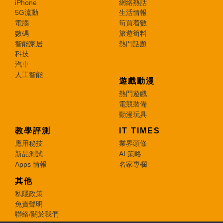
iPhone
網絡熱話
5G流動
生活情報
電腦
筍買着數
數碼
旅遊筍料
智能家居
熱門話題
科技
汽車
人工智能
遊戲動漫
熱門遊戲
電競裝備
動漫玩具
教學評測
IT TIMES
應用秘技
業界頭條
新品測試
AI 策略
Apps 情報
名家專欄
其他
私隱政策
免責聲明
聯絡/關於我們