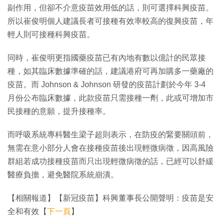
副作用，但卻不介意疫苗效用低的話，則可選擇科興疫苗。
所以崔俊明個人建議長者可接種有效率較高的復興疫苗，年
輕人則可接種科興疫苗。
同時，崔俊明更指國藥疫苗已有內地有數以億計的民眾接
種，如其臨床數據準確的話，建議港府可再加購多一藥廠的
疫苗。而 Johnson & Johnson 研發的疫苗計劃於今年 3-4
月份公布臨床數據，此款疫苗只需接種一劑，此或可增加市
民接種的意願，提升接種率。
而呼吸系統專科醫生梁子超則表示，在防疫的緊要關頭前，
無需在意小部分人會在接種疫苗後出現輕微病徵，因高風險
群組若成功接種疫苗而只出現輕微病徵的話，已經可以舒緩
醫療負擔，避免醫院系統崩潰。
【相關報道】【新冠疫苗】科興董事長公開聲明：疫苗是安
全和有效【
下一頁
】