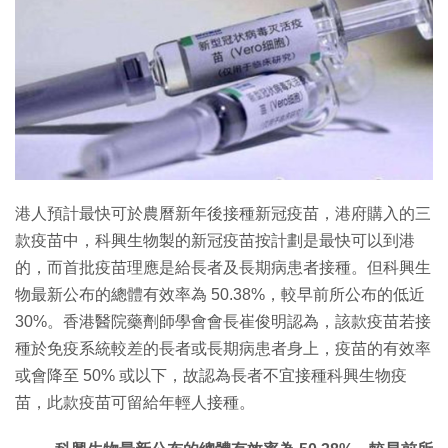
特集
港人預計最快可於農曆新年後接種新冠疫苗，港府購入的三
款疫苗中，科興生物製的新冠疫苗按計劃是最快可以到港
的，而首批疫苗理應是給長者及長期病患者接種。但科興生
物最新公布的總體有效率為 50.38%，較早前所公布的低近
30%。香港醫院藥劑師學會會長崔俊明認為，該款疫苗若接
種於免疫系統較差的長者或長期病患者身上，疫苗的有效率
或會降至 50% 或以下，故認為長者不宜接種科興生物疫
苗，此款疫苗可留給年輕人接種。