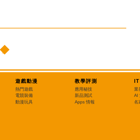
遊戲動漫
教學評測
I
熱門遊戲
應用秘技
業
電競裝備
新品測試
AI
動漫玩具
Apps 情報
名