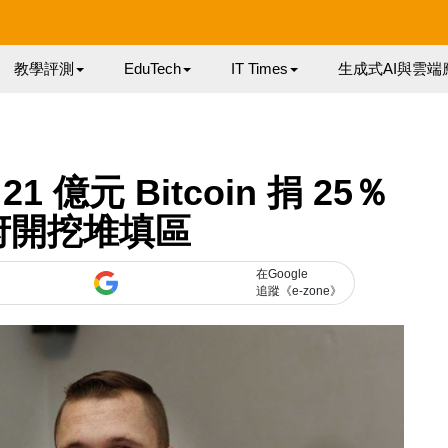
教學評測
EduTech
IT Times
生成式AI與雲端
億元 Bitcoin 捐 25％
府開挖堆填區
在Google
追蹤《e-zone》