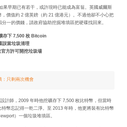
急升，如果早期已有若干，或許現時已能成為富翁。英國威爾斯
幣，價值約 2 億英鎊（約 21 億港元）。不過他卻不小心把
n 約四分一的價錢，請政府協助挖掘堆填區把硬碟找回來。
7,500 枚 Bitcoin
腦硬碟誤當垃圾清理
，換取官方許可開挖垃圾場
師崩潰：只剩兩次機會
程式設計師，2009 年時他挖礦存下 7,500 枚比特幣，但當時
幣忘記得一乾二淨。至 2013 年時，他更將裝有比特幣
wport）一個垃圾堆填區。