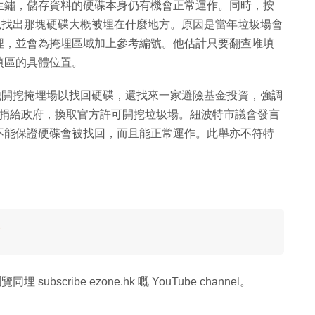
生鏽，儲存資料的硬碟本身仍有機會正常運作。同時，按
可以找出那塊硬碟大概被埋在什麼地方。原因是當年垃圾場會
埋，並會為掩埋區域加上參考編號。他估計只要翻查堆填
填區的具體位置。
讓他開挖掩埋場以找回硬碟，還找來一家避險基金投資，強調
特幣捐給政府，換取官方許可開挖垃圾場。紐波特市議會發言
不能保證硬碟會被找回，而且能正常運作。此舉亦不符特
歸
同埋 subscribe ezone.hk 嘅 YouTube channel。