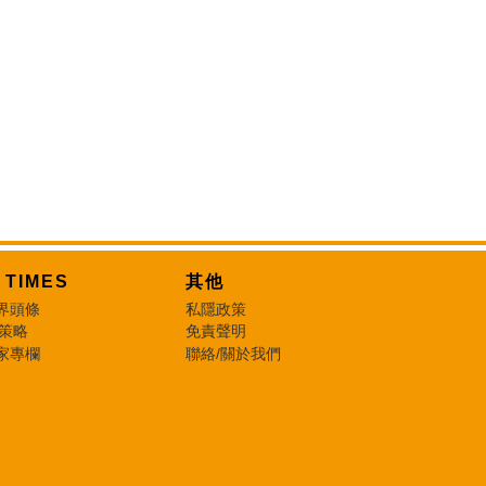
T TIMES
其他
界頭條
私隱政策
 策略
免責聲明
家專欄
聯絡/關於我們