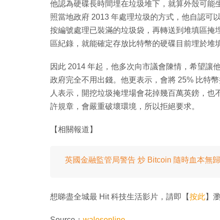
他認為硬碟長時間埋在垃圾堆下，就算外殼可能
照當地政府 2013 年處理垃圾的方式，他自認
按編號處理已裝滿的垃圾袋，再轉送到堆填區掩
區紀錄，就能確定存放比特幣的硬碟目前埋於堆
因此 2014 年起，他多次向市議會陳情，希望
政府完全不用出錢。他更表示，會將 25% 比
人表示，開挖垃圾掩埋場會花掉幾百萬英鎊，也
許規章，會嚴重破壞環境，所以拒絕要求。
【相關報道】
英國金融監管局警告 炒 Bitcoin 隨時血本無
想睇盡全城最 Hit 科技生活影片，請即【
按此
】瀏覽
Source：
walesonline