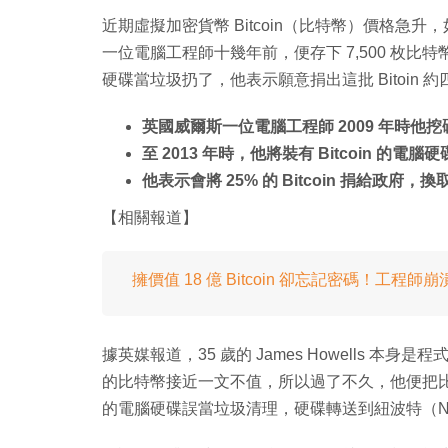
近期虛擬加密貨幣 Bitcoin（比特幣）價格
一位電腦工程師十幾年前，便存下 7,500 枚比特
硬碟當垃圾扔了，他表示願意捐出這批 Bitoi
英國威爾斯一位電腦工程師 2009 年時他挖礦存下 
至 2013 年時，他將裝有 Bitcoin 的電
他表示會將 25% 的 Bitcoin 捐給政府
【相關報道】
擁價值 18 億 Bitcoin 卻忘記密碼！工程
據英媒報道，35 歲的 James Howells 本身是
的比特幣接近一文不值，所以過了不久，他便把比特
的電腦硬碟誤當垃圾清理，硬碟轉送到紐波特（Ne