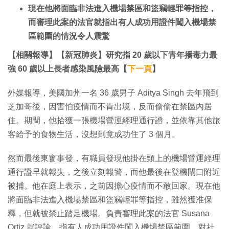
現在他將面臨非法進入機場禁區和盜竊輕罪等指控，
而審理此案的法官就指出有人成功用證件闖入機場禁
區範圍的情況令人震驚
【相關報導】【新冠肺炎】研究指 20 歲以下青年播毒力最
強 60 歲以上長者感染風險最高【
下一頁
】
外媒報導，美國加州一名 36 歲男子 Aditya Singh 去年飛到
芝加哥後，因害怕疫情而不肯出境，反而偷偷在禁區內居
住。期間，他拾獲一張機場營運經理通行證，並依靠其他旅
客給予的食物生活，沒想到竟成功住了 3 個月。
然而最後東窗事發，有職員發現他掛在頸上的機場營運經理
通行證早就報失，之後立刻報警，而他最後在登機閘口附近
被捕。他在庭上表示，之前因擔心疫情而不敢回家。現在他
將面臨非法進入機場禁區和盜竊輕罪等指控，雖然獲准保
釋，但就被禁止踏足機場。負責審理此案的法官 Susana
Ortiz 就評論，指有人成功用證件闖入機場禁區範圍，對社