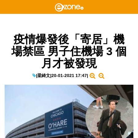
疫情爆發後「寄居」機
場禁區 男子住機場 3 個
月才被發現
|
梁綺文
|
20-01-2021 17:47
|