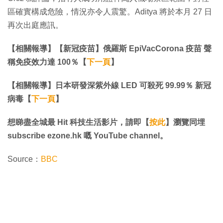
區確實構成危險，情況亦令人震驚。Aditya 將於本月 27 日
再次出庭應訊。
【相關報導】【新冠疫苗】俄羅斯 EpiVacCorona 疫苗 聲
稱免疫效力達 100％【
下一頁
】
【相關報導】日本研發深紫外線 LED 可殺死 99.99％ 新冠
病毒【
下一頁
】
想睇盡全城最 Hit 科技生活影片，請即【
按此
】瀏覽同埋
subscribe ezone.hk 嘅 YouTube channel。
Source：
BBC