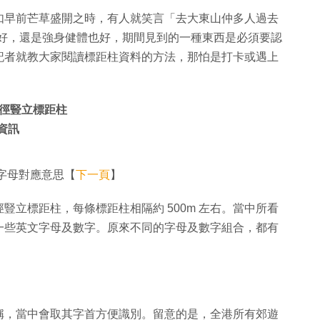
如早前芒草盛開之時，有人就笑言「去大東山仲多人過去
ike 也好，還是強身健體也好，期間見到的一種東西是必須要認
記者就教大家閱讀標距柱資料的方法，那怕是打卡或遇上
徑豎立標距柱
資訊
字母對應意思【
下一頁
】
立標距柱，每條標距柱相隔約 500m 左右。當中所看
一些英文字母及數字。原來不同的字母及數字組合，都有
稱，當中會取其字首方便識別。留意的是，全港所有郊遊