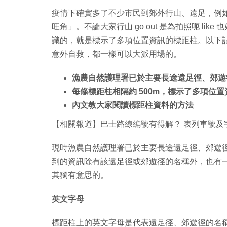
疫情下確實多了不少市民到郊外行山、遠足，例
旺角」。不論大家行山 go out 是為拍照呃 l
識的，就是標示了多項位置資訊的標距柱。以下
意外自救，都一樣可以大派用場的。
漁農自然護理署已於主要長途遠足徑、郊遊
每條標距柱相隔約 500m，標示了多項位置
內文教大家閱讀標距柱資料的方法
【相關報道】巴士路線編號有得解？ 表列車號及
現時漁農自然護理署已於主要長途遠足徑、郊遊徑豎
到的資訊除有該遠足徑或郊遊徑的名稱外，也有
其獨有意思的。
英文字母
標距柱上的英文字母是代表遠足徑、郊遊徑的名