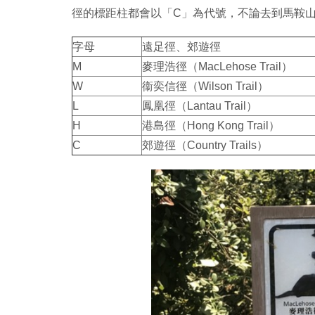
徑的標距柱都會以「C」為代號，不論去到馬鞍山
字母
遠足徑、郊遊徑
M
麥理浩徑（MacLehose Trail）
W
衞奕信徑（Wilson Trail）
L
鳳凰徑（Lantau Trail）
H
港島徑（Hong Kong Trail）
C
郊遊徑（Country Trails）