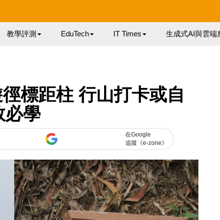
教學評測
EduTech
IT Times
生成式AI與雲端
徑標距柱 行山打卡或自
救必學
在Google
追蹤《e-zone》