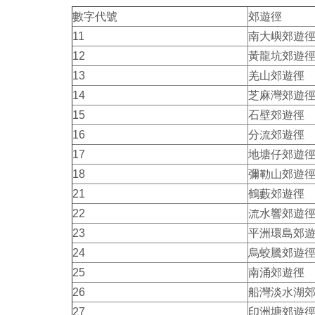
數字代號
郊遊徑
11
南大嶼郊遊
12
黃龍坑郊遊
13
羌山郊遊徑
14
芝麻灣郊遊
15
石壁郊遊徑
16
分流郊遊徑
17
地塘仔郊遊
18
彌勒山郊遊
21
鶴藪郊遊徑
22
流水響郊遊
23
平洲環島郊
24
烏蛟騰郊遊
25
南涌郊遊徑
26
船灣淡水湖
27
印洲塘郊遊