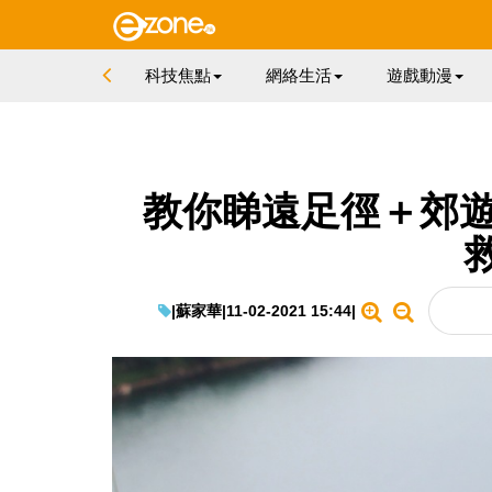
科技焦點
網絡生活
遊戲動漫
教你睇遠足徑＋郊遊
|
蘇家華
|
11-02-2021 15:44
|