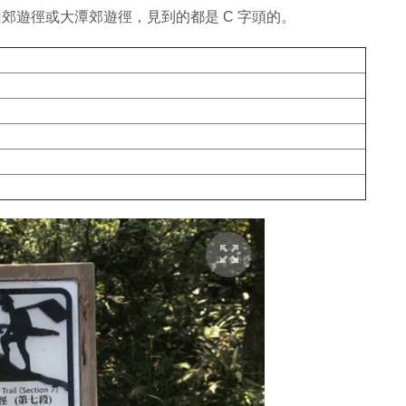
郊遊徑或大潭郊遊徑，見到的都是 C 字頭的。