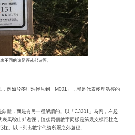
代表不同的遠足徑或郊遊徑。
，例如於麥理浩徑見到「M001」，就是代表麥理浩徑的
是錯體，而是有另一種解讀的。以「C3301」為例，左起
代表馬鞍山郊遊徑，隨後兩個數字同樣是第幾支標距柱之
支標距柱。以下列出數字代號所屬之郊遊徑。