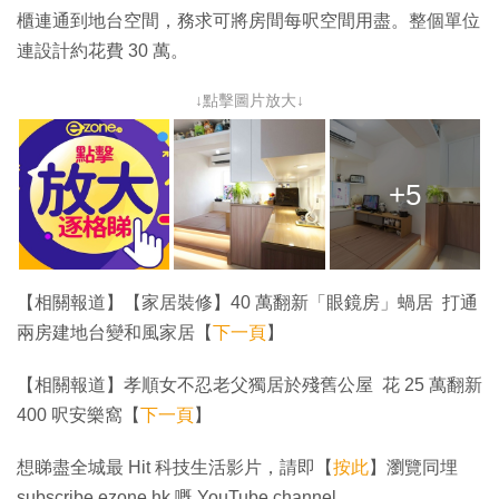
櫃連通到地台空間，務求可將房間每呎空間用盡。整個單位
連設計約花費 30 萬。
↓點擊圖片放大↓
+5
【相關報道】【家居裝修】40 萬翻新「眼鏡房」蝸居 打通
兩房建地台變和風家居【
下一頁
】
【相關報道】孝順女不忍老父獨居於殘舊公屋 花 25 萬翻新
400 呎安樂窩【
下一頁
】
想睇盡全城最 Hit 科技生活影片，請即【
按此
】瀏覽同埋
subscribe ezone.hk 嘅 YouTube channel