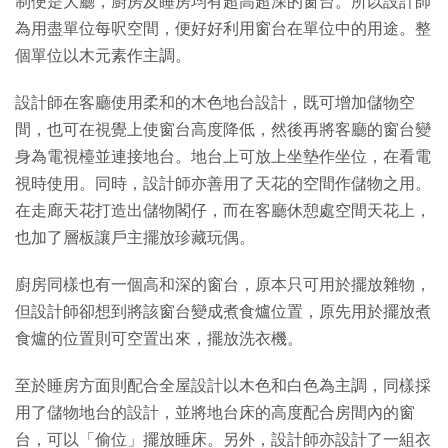
制便是大廳，廚房及睡房均有超高超深的窗台。所以設計師
為用盡單位每呎空間，便好好利用窗台在單位中的用途。整
個單位以木元素作主調。
設計師在客廳使用柔和的木色地台設計，既可增加儲物空
間，也可在視覺上使窗台高度降低，然後再將客廳的窗台變
身為電視檯並連接地台。地台上可放上坐墊作坐位，在看電
視時使用。同時，設計師亦善用了天花的空間作儲物之用。
在走廊天花打造出儲物閣仔，而在客廳休憩處空間天花上，
也加了層板讓戶主擺放珍藏玩偶。
廚房同樣也有一個高和深的窗台，原本只可用於擺放雜物，
但設計師卻想到將該窗台變成煮食爐位置，原先用於擺放煮
食爐的位置則可空置出來，擺放洗衣機。
至於睡房方面則配合全屋設計以木色和白色為主調，同樣採
用了儲物地台的設計，並將地台床的高度配合房間內的窗
台，可以「偷位」擺放睡床。另外，設計師亦設計了一組衣