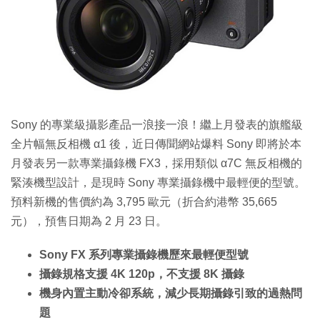
特集
Sony 的專業級攝影產品一浪接一浪！繼上月發表的旗艦級
全片幅無反相機 α1 後，近日傳聞網站爆料 Sony 即將於本
月發表另一款專業攝錄機 FX3，採用類似 α7C 無反相機的
緊湊機型設計，是現時 Sony 專業攝錄機中最輕便的型號。
預料新機的售價約為 3,795 歐元（折合約港幣 35,665
元），預售日期為 2 月 23 日。
Sony FX 系列專業攝錄機歷來最輕便型號
攝錄規格支援 4K 120p，不支援 8K 攝錄
機身內置主動冷卻系統，減少長期攝錄引致的過熱問
題