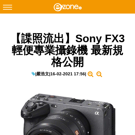
搜尋
【諜照流出】Sony FX3
Facebook
Instagram
輕便專業攝錄機 最新規
科技焦點
格公開
網絡生活
遊戲動漫
|
嚴浩文
|
16-02-2021 17:56
|
教學評測
EduTech
IT Times
生成式AI與雲端應用
Enterprise Digital Transformation