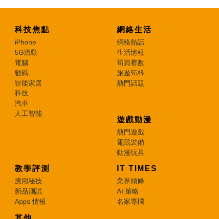
科技焦點
網絡生活
iPhone
網絡熱話
5G流動
生活情報
電腦
筍買着數
數碼
旅遊筍料
智能家居
熱門話題
科技
汽車
人工智能
遊戲動漫
熱門遊戲
電競裝備
動漫玩具
教學評測
IT TIMES
應用秘技
業界頭條
新品測試
AI 策略
Apps 情報
名家專欄
其他