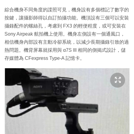
綜合機身不同角度的諜照可見，機身設有多個標記了數字的
按鍵，讓攝影師得以自訂拍攝功能。機頂設有三個可以安裝
攝錄配件的螺絲孔，考慮到 FX3 的輕便程度，或可安裝在
Sony Airpeak 航拍機上使用。機身左側設有一個通風口，
相信機身內部設有主動冷卻系統，以減少長期攝錄引致的過
熱問題。機背屏幕就採用與 α7S III 相同的側揭式設計，儲
存媒體為 CFexpress Type-A 記憶卡。