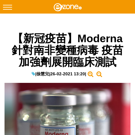
搜尋
【新冠疫苗】Moderna
Facebook
Instagram
針對南非變種病毒 疫苗
科技焦點
加強劑展開臨床測試
網絡生活
遊戲動漫
|
徐慧兒
|
26-02-2021 13:20
|
教學評測
EduTech
IT Times
生成式AI與雲端應用
Enterprise Digital Transformation