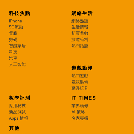
科技焦點
網絡生活
iPhone
網絡熱話
5G流動
生活情報
電腦
筍買着數
數碼
旅遊筍料
智能家居
熱門話題
科技
汽車
人工智能
遊戲動漫
熱門遊戲
電競裝備
動漫玩具
教學評測
IT TIMES
應用秘技
業界頭條
新品測試
AI 策略
Apps 情報
名家專欄
其他