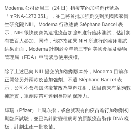
Moderna 公司於周三（24 日）指疫苗的加強劑代號為
「mRNA-1273.351」，並已將首批加強劑交到美國國家衛
生研究院 NIH。Moderna 行政總裁 Stéphane Bancel 表
示，NIH 很快便會為這批疫苗加強劑進行臨床測試，估計將
有數百人參加。同時，他亦指如果 NIH 所進行的臨床測試
結果正面，Moderna 計劃於今年第三季向美國食品及藥物
管理局（FDA）申請緊急使用授權。
除了上述已向 NIH 提交的加強劑版本外，Moderna 目前亦
正開發另外兩款疫苗加強劑。不過 Stéphane Bancel 表
示，公司不會考慮將疫苗改為單劑注射，因目前未有足夠數
據證實，單劑疫苗可達到長期的保護力。
輝瑞（Pfizer）上周亦指，或會就現有的疫苗進行加強劑初
期臨床試驗，並已為針對變種病毒的原版疫苗製作 DNA 樣
板，計劃生產一批疫苗。