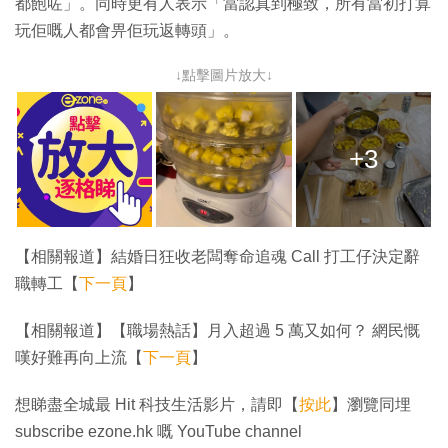
都飽咗」。同時更有人表示「當認真到極致，所有當初打算
玩佢嘅人都會畀佢玩返轉頭」。
↓點擊圖片放大↓
+3
【相關報道】結婚日狂收老闆奪命追魂 Call 打工仔決定辭
職轉工【
下一頁
】
【相關報道】【職場熱話】月入超過 5 萬又如何？ 網民慨
嘆好難再向上流【
下一頁
】
想睇盡全城最 Hit 科技生活影片，請即【
按此
】瀏覽同埋
subscribe ezone.hk 嘅 YouTube channel