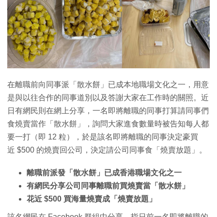
特集
在離職前向同事派「散水餅」已成本地職場文化之一，用意
是與以往合作的同事道別以及答謝大家在工作時的關照。近
日有網民則在網上分享，一名即將離職的同事打算請同事們
食燒賣當作「散水餅」，詢問大家進食數量時被告知每人都
要一打（即 12 粒），於是該名即將離職的同事決定豪買
近 $500 的燒賣回公司，決定請公司同事食「燒賣放題」。
離職前派發「散水餅」已成香港職場文化之一
有網民分享公司同事離職前買燒賣當「散水餅」
花近 $500 買海量燒賣成「燒賣放題」
該名網民在 Facebook 群組中分享，指日前一名即將離職的