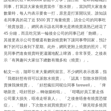
同事，打算請大家食燒賣當作「散水餅」，當詢問大家進食
數量時，每人均表示要食一打，原意是打算開玩笑。誰知該
名同事真的花了近 $500 買了海量燒賣，請全公司的同事吃
「燒賣放題」。網民表示該名同事光是將燒賣蒸熟已經花了
45 分鐘，而且吃完第一輪後全公司的同事已經「飽晒」。
其後更表示公司雪櫃還有數袋燒賣剩下讓同事帶回家，預計
剩下的可以食到下星期。此外，網民更附上燒賣的照片，可
見同事們進食燒賣時更瀟灑地配上啤酒，非常享受。之後表
示「有興趣叫大家估下總數有幾多粒（燒賣）」。
帖文一出，隨即引來大量網民留言。不少網民表示羨慕，指
「我都好想有得可以派散水燒賣」、「認真！頹散水餅同燒
賣揀我揀燒賣」、「好想瘋狂同呢位同事 farewell」、「俾
啲新意，唔好照抄 ... 轉做腸粉啦」、「咁嘅好員工要走係
公司重大損失，唔准走呀衰人」、「之後會唔會有燒賣恐懼
症」、「幾好，下次散水就買燒賣好了」、「睇見咁多燒買