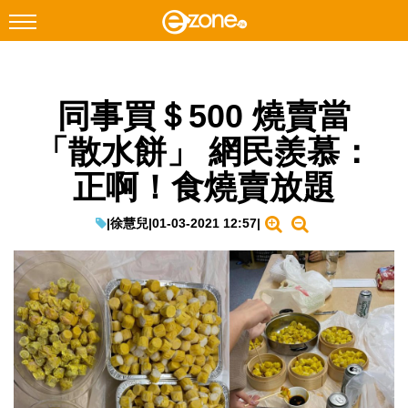
搜尋
同事買＄500 燒賣當
Facebook
Instagram
「散水餅」 網民羨慕：
科技焦點
正啊！食燒賣放題
網絡生活
遊戲動漫
|
徐慧兒
|
01-03-2021 12:57
|
教學評測
EduTech
IT Times
生成式AI與雲端應用
Enterprise Digital Transformation