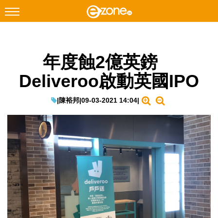
搜尋
年度蝕2億英鎊
Facebook
Instagram
Deliveroo啟動英國IPO
科技焦點
網絡生活
|
陳裕邦
|
09-03-2021 14:04
|
遊戲動漫
教學評測
EduTech
IT Times
生成式AI與雲端應用
Enterprise Digital Transformation