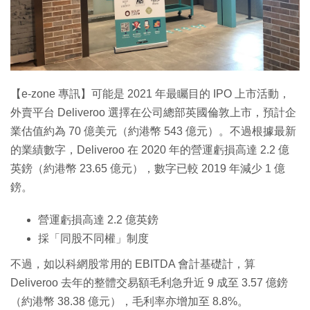
特集
【e-zone 專訊】可能是 2021 年最矚目的 IPO 上市活動，
外賣平台 Deliveroo 選擇在公司總部英國倫敦上市，預計企
業估值約為 70 億美元（約港幣 543 億元）。不過根據最新
的業績數字，Deliveroo 在 2020 年的營運虧損高達 2.2 億
英鎊（約港幣 23.65 億元），數字已較 2019 年減少 1 億
鎊。
營運虧損高達 2.2 億英鎊
採「同股不同權」制度
不過，如以科網股常用的 EBITDA 會計基礎計，算
Deliveroo 去年的整體交易額毛利急升近 9 成至 3.57 億鎊
（約港幣 38.38 億元），毛利率亦增加至 8.8%。