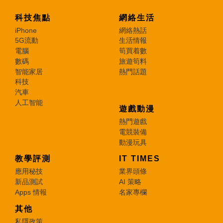
科技焦點
網絡生活
iPhone
網絡熱話
5G流動
生活情報
電腦
筍買着數
數碼
旅遊筍料
智能家居
熱門話題
科技
汽車
人工智能
遊戲動漫
熱門遊戲
電競裝備
動漫玩具
教學評測
IT TIMES
應用秘技
業界頭條
新品測試
AI 策略
Apps 情報
名家專欄
其他
私隱政策