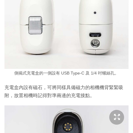
側揭式充電盒的一側設有 USB Type-C 及 1/4 吋螺絲孔。
充電盒內設有磁石，可將同樣具備磁力的相機機背緊緊吸
附，放置相機時記得對準兩邊的充電接點。