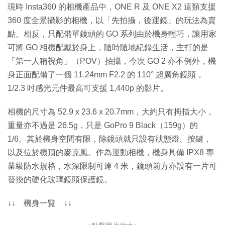
現時 Insta360 的相機產品中，ONE R 及 ONE X2 這類支援
360 度全景攝影的相機，以「先拍攝，後運鏡」的玩法為賣
點。相反，只配備單鏡頭的 GO 系列由於機身輕巧，讓用家
可將 GO 相機配戴於身上，隨時隨地紀錄生活，主打的是
「第一人稱視角」（POV）拍攝，今次 GO 2 亦不例外，機
身正面配備了一個 11.24mm F2.2 的 110° 超廣角鏡頭，
1/2.3 吋感光元件最高可支援 1,440p 的影片。
相機的尺寸為 52.9 x 23.6 x 20.7mm，大約只有拇指大小，
重量亦不過是 26.5g，只是 GoPro 9 Black（159g）的
1/6。其於機身空間有限，除鏡頭就只設有狀態燈、按鍵，
以及位於機頂的麥克風。作為運動相機，機身具備 IPX8 專
業級防水規格，水深限制可達 4 米，鏡頭前方亦設有一片可
替換的硬化玻璃鏡頭保護鏡。
↓↓ 機身一覽 ↓↓