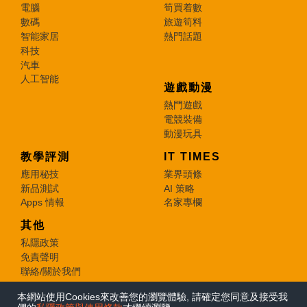
電腦
筍買着數
數碼
旅遊筍料
智能家居
熱門話題
科技
汽車
人工智能
遊戲動漫
熱門遊戲
電競裝備
動漫玩具
教學評測
IT TIMES
應用秘技
業界頭條
新品測試
AI 策略
Apps 情報
名家專欄
其他
私隱政策
免責聲明
聯絡/關於我們
本網站使用Cookies來改善您的瀏覽體驗, 請確定您同意及接受我
© 2026 e-zone. All Rights Reserved.