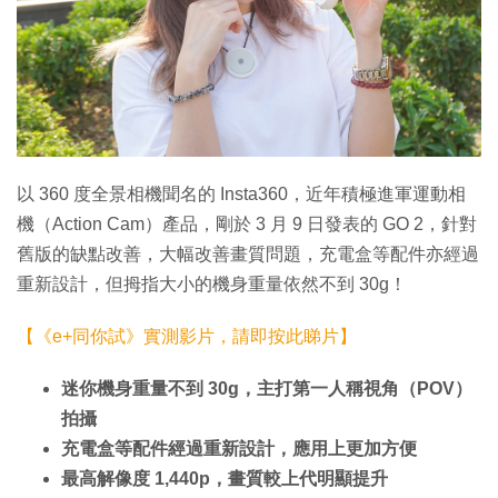
以 360 度全景相機聞名的 Insta360，近年積極進軍運動相
機（Action Cam）產品，剛於 3 月 9 日發表的 GO 2，針對
舊版的缺點改善，大幅改善畫質問題，充電盒等配件亦經過
重新設計，但拇指大小的機身重量依然不到 30g！
【《e+同你試》實測影片，請即按此睇片】
迷你機身重量不到 30g，主打第一人稱視角（POV）
拍攝
充電盒等配件經過重新設計，應用上更加方便
最高解像度 1,440p，畫質較上代明顯提升