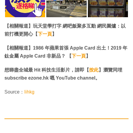
【相關報道】玩天堂學打字 網吧飯聚多互動 網民圍爐：以
前打機更開心【
下一頁
】
【相關報道】1986 年蘋果首張 Apple Card 出土！2019 年
鈦金屬 Apple Card 非新品？ 【
下一頁
】
想睇盡全城最 Hit 科技生活影片，請即【
按此
】瀏覽同埋
subscribe ezone.hk 嘅 YouTube channel。
Source：
lihkg