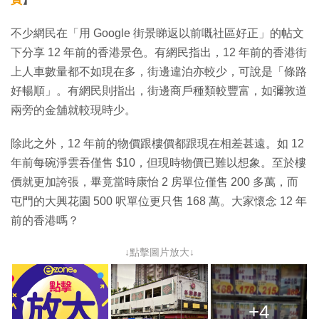
不少網民在「用 Google 街景睇返以前嘅社區好正」的帖文
下分享 12 年前的香港景色。有網民指出，12 年前的香港街
上人車數量都不如現在多，街邊違泊亦較少，可說是「條路
好暢順」。有網民則指出，街邊商戶種類較豐富，如彌敦道
兩旁的金舖就較現時少。
除此之外，12 年前的物價跟樓價都跟現在相差甚遠。如 12
年前每碗淨雲吞僅售 $10，但現時物價已難以想象。至於樓
價就更加誇張，畢竟當時康怡 2 房單位僅售 200 多萬，而
屯門的大興花園 500 呎單位更只售 168 萬。大家懷念 12 年
前的香港嗎？
↓點擊圖片放大↓
+4