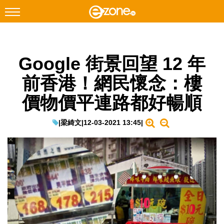
搜尋
Google 街景回望 12 年
Facebook
Instagram
前香港！網民懷念：樓
科技焦點
價物價平連路都好暢順
網絡生活
遊戲動漫
|
梁綺文
|
12-03-2021 13:45
|
教學評測
EduTech
IT Times
生成式AI與雲端應用
Enterprise Digital Transformation