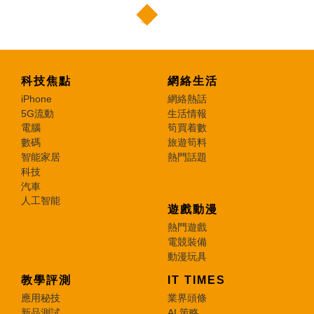
科技焦點
網絡生活
iPhone
網絡熱話
5G流動
生活情報
電腦
筍買着數
數碼
旅遊筍料
智能家居
熱門話題
科技
汽車
人工智能
遊戲動漫
熱門遊戲
電競裝備
動漫玩具
教學評測
IT TIMES
應用秘技
業界頭條
新品測試
AI 策略