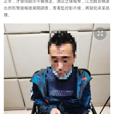
正常，才發現顯示卡被換走。酒店之後報警，江北觀音橋派
出所民警接報後展開調查，查看監控影片後，將疑犯卓某抓
獲。