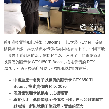
近年虛擬貨幣如比特幣（Bitcoin）、以太幣（Ether）等價
格持續上漲，高規格顯示卡價格亦因此居高不下。中國重慶
一名男子看到這情況，便動起歪念，入住了一間電競酒店，
以廉價的顯示卡 GTX 650 Ti Boost，換走貴價的 RTX
2070，不過最後酒店發現，他亦因此被警方逮捕。
中國重慶一名男子以廉價的顯示卡 GTX 650 Ti
Boost，換走貴價的 RTX 2070
酒店發現顯卡被換走，之後報警
卓某供述，他得知顯示卡價格上漲，自己又對電腦有
點知識，所以就動了偷顯示卡賣錢的歪念