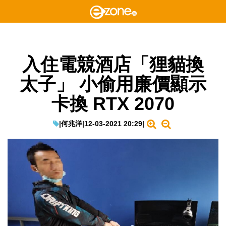
入住電競酒店「狸貓換
太子」 小偷用廉價顯示
卡換 RTX 2070
|
何兆洋
|
12-03-2021 20:29
|