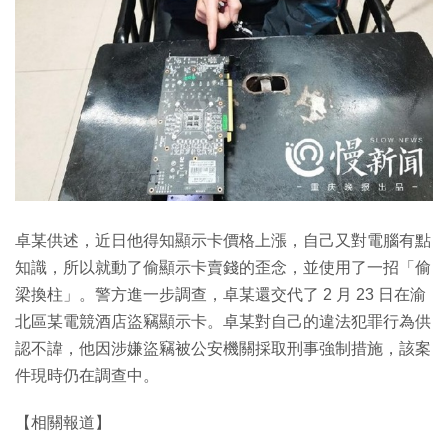
卓某供述，近日他得知顯示卡價格上漲，自己又對電腦有點
知識，所以就動了偷顯示卡賣錢的歪念，並使用了一招「偷
梁換柱」。警方進一步調查，卓某還交代了 2 月 23 日在渝
北區某電競酒店盜竊顯示卡。卓某對自己的違法犯罪行為供
認不諱，他因涉嫌盜竊被公安機關採取刑事強制措施，該案
件現時仍在調查中。
【相關報道】