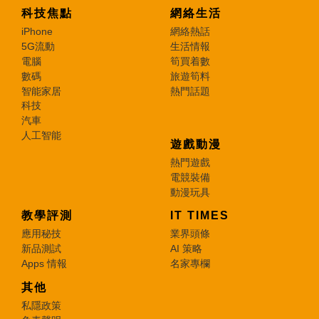
科技焦點
網絡生活
iPhone
網絡熱話
5G流動
生活情報
電腦
筍買着數
數碼
旅遊筍料
智能家居
熱門話題
科技
汽車
人工智能
遊戲動漫
熱門遊戲
電競裝備
動漫玩具
教學評測
IT TIMES
應用秘技
業界頭條
新品測試
AI 策略
Apps 情報
名家專欄
其他
私隱政策