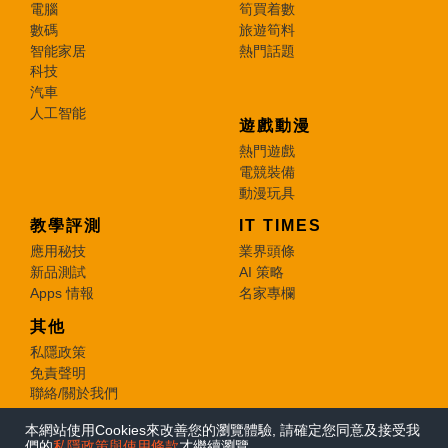
電腦
筍買着數
數碼
旅遊筍料
智能家居
熱門話題
科技
汽車
人工智能
遊戲動漫
熱門遊戲
電競裝備
動漫玩具
教學評測
IT TIMES
應用秘技
業界頭條
新品測試
AI 策略
Apps 情報
名家專欄
其他
私隱政策
免責聲明
聯絡/關於我們
本網站使用Cookies來改善您的瀏覽體驗, 請確定您同意及接受我
© 2026 e-zone. All Rights Reserved.
們的
私隱政策與使用條款
才繼續瀏覽。