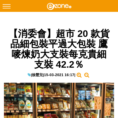
搜尋
【消委會】超市 20 款貨
Facebook
Instagram
品細包裝平過大包裝 鷹
科技焦點
嘜煉奶大支裝每克貴細
網絡生活
支裝 42.2％
遊戲動漫
教學評測
|
徐慧兒
|
15-03-2021 16:17
|
EduTech
IT Times
生成式AI與雲端應用
Enterprise Digital Transformation