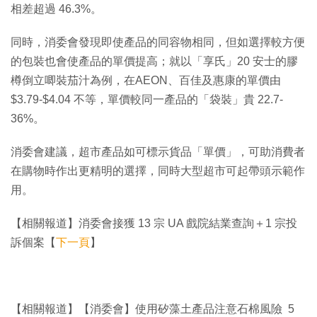
相差超過 46.3%。
同時，消委會發現即使產品的同容物相同，但如選擇較方便
的包裝也會使產品的單價提高；就以「享氏」20 安士的膠
樽倒立唧裝茄汁為例，在AEON、百佳及惠康的單價由
$3.79-$4.04 不等，單價較同一產品的「袋裝」貴 22.7-
36%。
消委會建議，超市產品如可標示貨品「單價」，可助消費者
在購物時作出更精明的選擇，同時大型超市可起帶頭示範作
用。
【相關報道】消委會接獲 13 宗 UA 戲院結業查詢＋1 宗投
訴個案【
下一頁
】
【相關報道】【消委會】使用矽藻土產品注意石棉風險 5