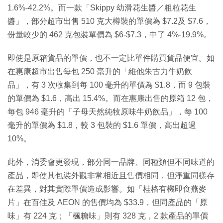
1.6%-42.2%。而一款「Skippy 幼滑花生醬／粗粒花生
醬」，部分超市出售 510 克大樽裝的單價為 $7.2及 $7.6，
份量較少的 462 克包裝單價為 $6-$7.3，中了 4%-19.9%。
即使是原箱貨品的單價，也不一定比單件購買貨品便宜。如
在惠康超市出售每包 250 毫升的「維他朱古力牛奶飲
品」，有 3 次收集到每 100 毫升的單價為 $1.8，而 9 包裝
的單價為 $1.6，高出 15.4%。而在惠康出售的原箱 12 包，
每包 946 毫升的「子母天然純牧原味牛奶飲品」，每 100
毫升的單價為 $1.8，較 3 包裝的 $1.6 單價，高出超過
10%。
此外，消委會更發現，部分同一品牌、同種類但不同味道的
產品，即使其包裝外觀非常相近且售價相同，但淨重同樣存
在差異，對其實際單價造成影響。如「桂格有機即食燕麥
片」在百佳及 AEON 的售價均為 $33.9，但同產品的「原
味」有 224 克；「楓糖味」則有 328 克，2 款產品的單價