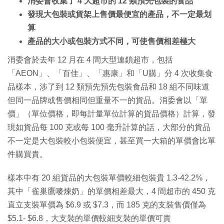
消委會收集了 4 大超市的 12 類預先包裝的食品
發現大包裝或貨架上售價最便宜的產品，不一定最划
算
產品的大小或包裝方式不同，可使售價相差極大
消委會於去年 12 月在 4 間大型連鎖超市，包括
「AEON」、「百佳」、「惠康」和「U購」分 4 次收集食
品樣本，涉了到 12 類預先預先包裝食品和 18 組不同味道
但同一品牌或售價相同但重量不一的貨品。消委會以「單
價」（單位價格，即每計量單位計算的貨品價格）計算，發
現如貨品每 100 克或每 100 毫升計算的話，大部分的貨品
不一定是大包裝較小包裝便宜，甚至買一大箱的單價會比單
件購買貴。
樣本中有 20 組貨品的大包裝單價較細包裝貴 1.3-42.2%，
其中「雀巢鷹嘜煉奶」的單價相差最大，4 間超市的 450 克
直立支裝單價為 $6.9 或 $7.3，而 185 克的支裝售價僅為
$5.1- $6.8，大支裝的單價較細支裝的單價可貴