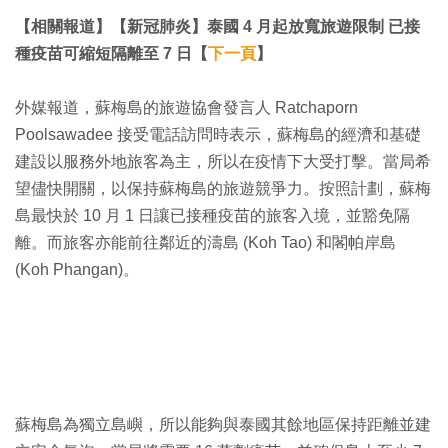
【相關報道】【新冠肺炎】泰國 4 月起放寬旅遊限制 已接
種疫苗可縮短隔離至 7 日【
下一頁
】
外媒報道，蘇梅島的旅遊協會發言人 Ratchaporn
Poolsawadee 接受電話訪問時表示，蘇梅島的經濟和基礎
建設以服務外地旅客為主，所以在疫情下大受打擊。當局希
望儘快開關，以保持蘇梅島的旅遊競爭力。按照計劃，蘇梅
島最快於 10 月 1 日讓已接種疫苗的旅客入境，並豁免隔
離。而旅客亦能前往鄰近的濤島 (Koh Tao) 和閣帕岸島
(Koh Phangan)。
蘇梅島為獨立島嶼，所以能夠與泰國其餘地區保持距離並建