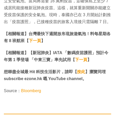
立安全氣泡。當局將需要 16 萬劑疫苗，並確保島上至少 7
成居民能接種新冠肺炎疫苗。這樣，就算重新開關亦能建立
受疫苗保護的安全氣泡。現時，泰國亦已在 3 月開始計劃推
出「疫苗護照」，已接種疫苗的旅客入境後只需隔離 7 日。
【相關報道】台灣最快下週開放帛琉旅遊氣泡！料每星期各
有 8 班航班【
下一頁
】
【相關報道】【新冠肺炎】IATA 「數碼疫苗護照」預計今
年第 1 季登場 「中東三寶」率先試用【
下一頁
】
想睇盡全城最 Hit 科技生活影片，請即【
按此
】瀏覽同埋
subscribe ezone.hk 嘅 YouTube channel。
Source：
Bloomberg