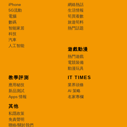
iPhone
網絡熱話
5G流動
生活情報
電腦
筍買着數
數碼
旅遊筍料
智能家居
熱門話題
科技
汽車
人工智能
遊戲動漫
熱門遊戲
電競裝備
動漫玩具
教學評測
IT TIMES
應用秘技
業界頭條
新品測試
AI 策略
Apps 情報
名家專欄
其他
私隱政策
免責聲明
聯絡/關於我們