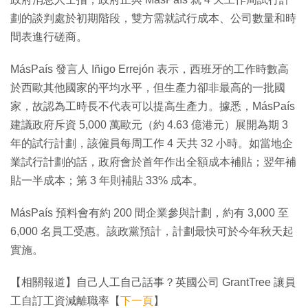
劃的談判處於初期階段，雙方需就試行成本、公司數量和時
間表進行磋商。
MásPaís 發言人 Iñigo Errejón 表示，西班牙的工作時數高
於西歐其他國家的平均水平，但生產力卻非最高的一批國
家，故認為工時長不代表可以提高生產力。據悉，MásPaís
建議政府斥資 5,000 萬歐元（約 4.63 億港元）展開為期 3
年的試行計劃，該僱員每周工作 4 天共 32 小時。如當地企
業試行計劃的話，政府會於首年作出全額成本補貼；翌年補
貼一半成本；第 3 年則補貼 33% 成本。
MásPaís 預料會有約 200 間企業參與計劃，約有 3,000 至
6,000 名員工受惠。該政黨預計，計劃最快可於今年秋天起
實施。
【相關報道】自己人工自己話事？英國公司 GrantTree 讓員
工自訂工資減離職率【
下一頁
】