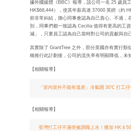
據外國媒體《BBC》報導，該公司一名 25 歲員工 Ce
HK$68,444），使其年薪高達 37000 英鎊（約 
前非常糾結，擔心同事會認為自己貪心。不過，
別，同事們都一致認為 Cecilia 值得有更高
減」，只要員工認為自己當時對公司的貢獻與自
其實除了 GrantTree 之外，部分英國亦有
稱推行此計劃後，公司的流失率有明顯降低，未
【相關報導】
「室內室外不能有溫差」冷氣開 30℃ 打工仔傷
【相關報導】
荃灣打工仔不滿突被調職上水！獲加 HK＄5