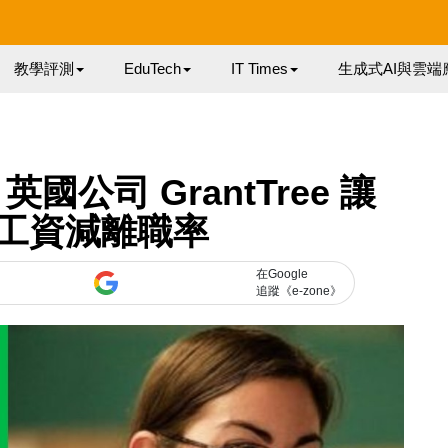
教學評測
EduTech
IT Times
生成式AI與雲端
公司 GrantTree 讓
工資減離職率
在Google
追蹤《e-zone》