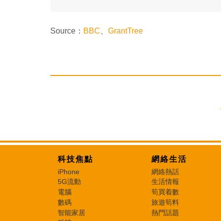
Source：
BBC
、
GrantTree
科技焦點
網絡生活
iPhone
網絡熱話
5G流動
生活情報
電腦
筍買着數
數碼
旅遊筍料
智能家居
熱門話題