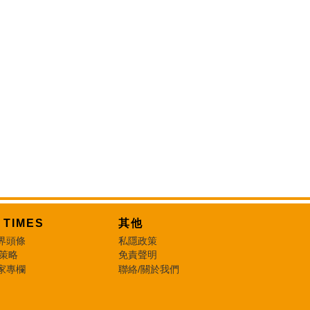
T TIMES
其他
界頭條
私隱政策
 策略
免責聲明
家專欄
聯絡/關於我們