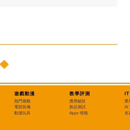
遊戲動漫
教學評測
I
熱門遊戲
應用秘技
業
電競裝備
新品測試
AI
動漫玩具
Apps 情報
名