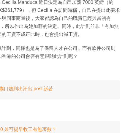
cilia Manduca 近日決定為自己加薪 7000 英鎊（約
HK$361,779），但 Cecilia 在訪問時稱，自己在提出此要求
在與同事商量後，大家都認為自己的職責已經與當初有
的工資，所以作出為她加薪的決定。同時，此計劃並非「有加無
己的工資不成正比時，也會提出減工資。
實行類似計劃，同樣也是為了保留人才在公司，而有軟件公司則
知香港的公司會否有意跟隨此計劃呢？
口熱到出汗出 post 訴苦
00 兼可提早收工有無著數？