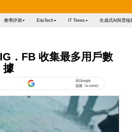
教學評測
EduTech
IT Times
生成式AI與雲端
查：IG．FB 收集最多用戶數
據
在Google
追蹤《e-zone》