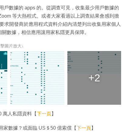
用戶數據的 apps 的。從調查可見，收集最少用戶數據的
egram、Zoom 等大熱程式。或者大家看過以上調查結果會感到擔
版中，強制要求開發商於應用程式資料介紹內清楚列出收集用家個人
相關數據，相信應用讓用家私隱更具保障。
點擊圖片放大↓
+2
0 萬人私隱資料【
下一頁
】
集用家數據？或面臨 US＄50 億索償【
下一頁
】