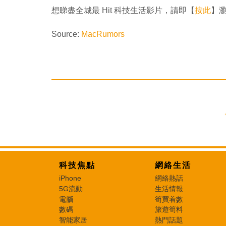
想睇盡全城最 Hit 科技生活影片，請即【
按此
】瀏覽
Source:
MacRumors
科技焦點
網絡生活
iPhone
網絡熱話
5G流動
生活情報
電腦
筍買着數
數碼
旅遊筍料
智能家居
熱門話題