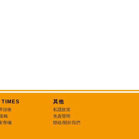
T TIMES
其他
界頭條
私隱政策
 策略
免責聲明
家專欄
聯絡/關於我們