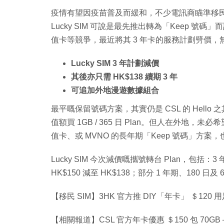
疫情有望因疫苗普及而緩和，不少電訊商瞄準移
Lucky SIM 可說是最先推出轉為「Keep 號碼
值卡等競爭，最近將其 3 年卡的服務計劃劈價，無論
Lucky SIM 3 年計劃減價
其後亦只需 HK$138 續期 3 年
可追加外地漫遊數據組合
最平嘅保留號碼方案，其實仍是 CSL 的 Hello 之其後增
值額買 1GB / 365 日 Plan。但人在外地，
值卡、或 MVNO 的長年期「Keep 號碼」方案
Lucky SIM 今次減價嘅攜號轉台 Plan，包括：3 年
HK$150 減至 HK$138；部分 1 年期、180 日
【移民 SIM】3HK 官方推 DIY「年卡」 ＄120 
【相關報道】CSL 官方年卡優惠 ＄150 包 70GB＋