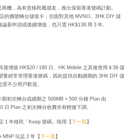
民商機，為有意移民嘅朋友，推出保留香港號碼計劃。
」而設的攜號轉台儲值卡，但面對其他 MVNO、3HK DIY 儲
新申請或後續增值，也只需 HK$138 用 3 年。
值 HK$20 / 180 日、HK Mobile 之其後使用＄38 儲
未必希望要經常管理香港號碼，因此提供自動續期的 3HK DIY 儲
，也受不少用戶歡迎。
期初次轉台或續期之 500MB + 500 分鐘 Plan 由
及 60 日 Plan 之初次轉台收費亦有輕微下調。
用足 1 年移民「Keep 號碼」啱用【
下一頁
】
MNP 玩足 2 年【
下一頁
】