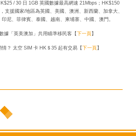
 30 日 1GB 英國數據最高網速 21Mbps；HK$150
1Mbps，支援國家/地區為英國、美國、澳洲、新西蘭、加拿大、
、印尼、菲律賓、泰國、越南、柬埔寨、中國、澳門。
298 數據「英美澳加」共用瞄準移民客【
下一頁
】
太空 SIM 卡 HK＄35 起有交易【
下一頁
】