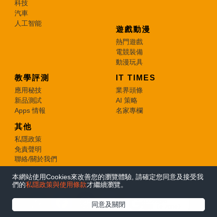
科技
汽車
人工智能
遊戲動漫
熱門遊戲
電競裝備
動漫玩具
教學評測
IT TIMES
應用秘技
業界頭條
新品測試
AI 策略
Apps 情報
名家專欄
其他
私隱政策
免責聲明
聯絡/關於我們
本網站使用Cookies來改善您的瀏覽體驗, 請確定您同意及接受我
© 2026 e-zone. All Rights Reserved.
們的
私隱政策與使用條款
才繼續瀏覽。
在Google
同意及關閉
追蹤《e-zone》