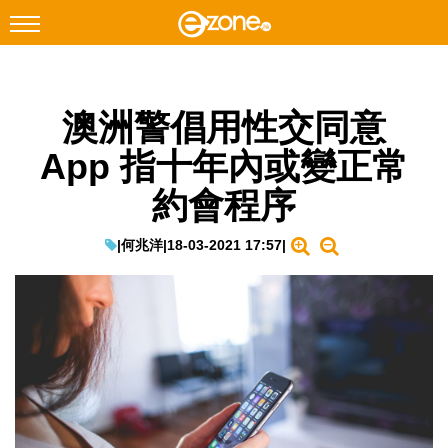
搜尋
澳洲警倡用性交同意
Facebook
Instagram
App 指十年內或變正常
科技焦點
約會程序
網絡生活
遊戲動漫
|
何兆洋
|
18-03-2021 17:57
|
教學評測
EduTech
IT Times
生成式AI與雲端應用
Enterprise Digital Transformation