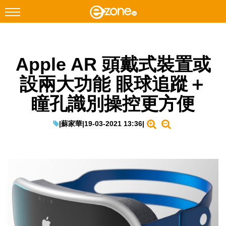
搜尋
Apple AR 頭戴式裝置或
Facebook
Instagram
設兩大功能 眼球追蹤＋
科技焦點
瞳孔識別操控更方便
網絡生活
遊戲動漫
|
蘇家華
|
19-03-2021 13:36
|
教學評測
EduTech
IT Times
生成式AI與雲端應用
Enterprise Digital Transformation