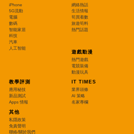
iPhone
網絡熱話
5G流動
生活情報
電腦
筍買着數
數碼
旅遊筍料
智能家居
熱門話題
科技
汽車
人工智能
遊戲動漫
熱門遊戲
電競裝備
動漫玩具
教學評測
IT TIMES
應用秘技
業界頭條
新品測試
AI 策略
Apps 情報
名家專欄
其他
私隱政策
免責聲明
聯絡/關於我們