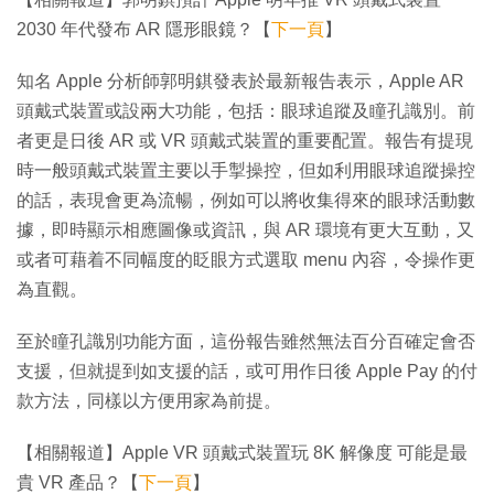
2030 年代發布 AR 隱形眼鏡？【
下一頁
】
知名 Apple 分析師郭明錤發表於最新報告表示，Apple AR
頭戴式裝置或設兩大功能，包括：眼球追蹤及瞳孔識別。前
者更是日後 AR 或 VR 頭戴式裝置的重要配置。報告有提現
時一般頭戴式裝置主要以手掣操控，但如利用眼球追蹤操控
的話，表現會更為流暢，例如可以將收集得來的眼球活動數
據，即時顯示相應圖像或資訊，與 AR 環境有更大互動，又
或者可藉着不同幅度的眨眼方式選取 menu 內容，令操作更
為直觀。
至於瞳孔識別功能方面，這份報告雖然無法百分百確定會否
支援，但就提到如支援的話，或可用作日後 Apple Pay 的付
款方法，同樣以方便用家為前提。
【相關報道】Apple VR 頭戴式裝置玩 8K 解像度 可能是最
貴 VR 產品？【
下一頁
】