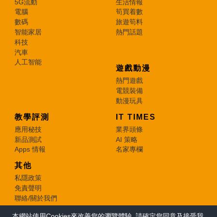
5G流動
生活情報
電腦
筍買着數
數碼
旅遊筍料
智能家居
熱門話題
科技
汽車
人工智能
遊戲動漫
熱門遊戲
電競裝備
動漫玩具
教學評測
IT TIMES
應用秘技
業界頭條
新品測試
AI 策略
Apps 情報
名家專欄
其他
私隱政策
免責聲明
聯絡/關於我們
本網站使用Cookies來改善您的瀏覽體驗, 請確定您同意及接受我
© 2026 e-zone. All Rights Reserved.