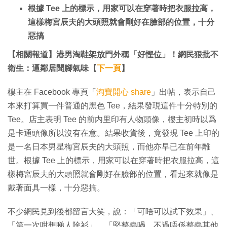
根據 Tee 上的標示，用家可以在穿著時把衣服拉高，
這樣梅宮辰夫的大頭照就會剛好在臉部的位置，十分
惡搞
【相關報道】港男淘鞋架放門外稱「好慳位」！網民狠批不
衛生：逼鄰居聞腳氣味【
下一頁
】
樓主在 Facebook 專頁「
淘寶開心 share
」出帖，表示自己
本來打算買一件普通的黑色 Tee，結果發現這件十分特別的
Tee。店主表明 Tee 的前内里印有人物頭像，樓主初時以爲
是卡通頭像所以沒有在意。結果收貨後，竟發現 Tee 上印的
是一名日本男星梅宮辰夫的大頭照，而他亦早已在前年離
世。根據 Tee 上的標示，用家可以在穿著時把衣服拉高，這
樣梅宮辰夫的大頭照就會剛好在臉部的位置，看起來就像是
戴著面具一樣，十分惡搞。
不少網民見到後都留言大笑，說：「可唔可以試下效果」、
「第一次咁想睇人除衫」、「堅整蠱喎，不過唔係整蠱其他