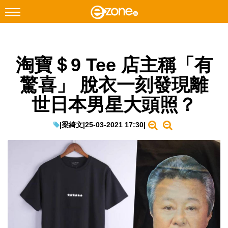
搜尋
淘寶＄9 Tee 店主稱「有
Facebook
Instagram
驚喜」 脫衣一刻發現離
科技焦點
世日本男星大頭照？
網絡生活
遊戲動漫
|
梁綺文
|
25-03-2021 17:30
|
教學評測
EduTech
IT Times
生成式AI與雲端應用
Enterprise Digital Transformation