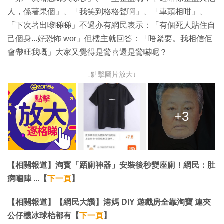
人，係著果個」、「我笑到格格聲啊」、「車頭相咁」、
「下次著出嚟睇睇」不過亦有網民表示：「有個死人貼住自
己個身...好恐怖 wor」但樓主就回答：「唔緊要。我相信佢
會帶旺我嘅」大家又覺得是驚喜還是驚嚇呢？
↓點擊圖片放大↓
+3
【相關報道】淘寳「踎廁神器」安裝後秒變座廁！網民：肚
痾嗰陣 ...【
下一頁
】
【相關報道】【網民大讚】港媽 DIY 遊戲房全靠淘寶 連夾
公仔機冰球枱都有【
下一頁
】