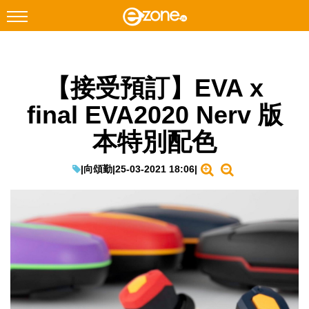
搜尋
【接受預訂】EVA x
Facebook
Instagram
final EVA2020 Nerv 版
科技焦點
本特別配色
網絡生活
遊戲動漫
|
向頌勤
|
25-03-2021 18:06
|
教學評測
EduTech
IT Times
生成式AI與雲端應用
Enterprise Digital Transformation