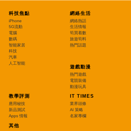
科技焦點
網絡生活
iPhone
網絡熱話
5G流動
生活情報
電腦
筍買着數
數碼
旅遊筍料
智能家居
熱門話題
科技
汽車
人工智能
遊戲動漫
熱門遊戲
電競裝備
動漫玩具
教學評測
IT TIMES
應用秘技
業界頭條
新品測試
AI 策略
Apps 情報
名家專欄
其他