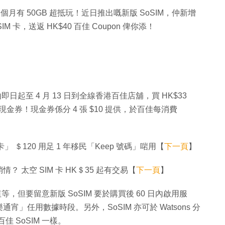
 一個月有 50GB 超抵玩！近日推出嘅新版 SoSIM，仲新增
M 卡，送返 HK$40 百佳 Coupon 俾你添！
優惠，由即日起至 4 月 13 日到全線香港百佳店舖，買 HK$33
 現金券！現金券係分 4 張 $10 提供，於百佳每消費
」 ＄120 用足 1 年移民「Keep 號碼」啱用【
下一頁
】
太空 SIM 卡 HK＄35 起有交易【
下一頁
】
值等，但要留意新版 SoSIM 要於購買後 60 日內啟用服
通宵」任用數據時段。另外，SoSIM 亦可於 Watsons 分
佳 SoSIM 一樣。