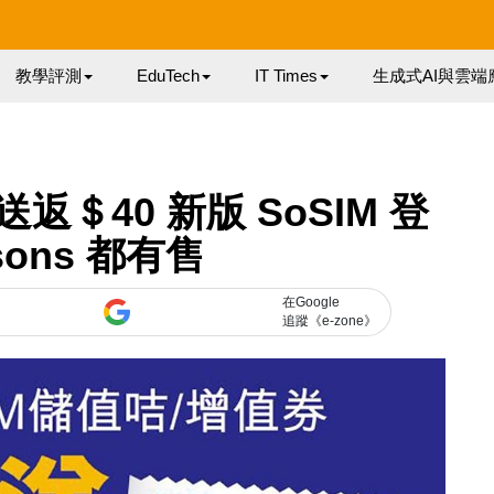
教學評測
EduTech
IT Times
生成式AI與雲端
 送返＄40 新版 SoSIM 登
sons 都有售
在Google
追蹤《e-zone》