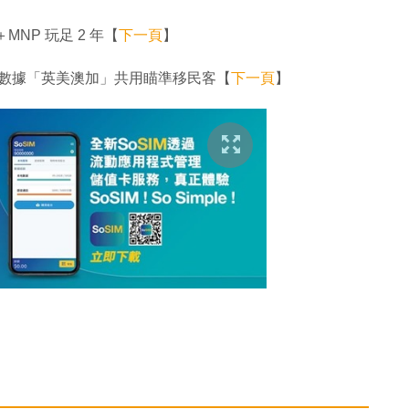
MNP 玩足 2 年【
下一頁
】
298 數據「英美澳加」共用瞄準移民客【
下一頁
】