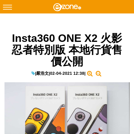
搜尋
Insta360 ONE X2 火影
Facebook
Instagram
忍者特別版 本地行貨售
科技焦點
價公開
網絡生活
遊戲動漫
|
嚴浩文
|
02-04-2021 12:38
|
教學評測
EduTech
IT Times
生成式AI與雲端應用
Enterprise Digital Transformation