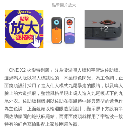
↓點擊圖片放大↓
+2
「ONE X2 火影特別版」分為漩渦鳴人版和宇智波佐助版。
漩渦鳴人版以鳴人標誌性的「木葉橙色閃光」為主色調，正
面鏡頭設計採用了進入仙人模式九尾暴走的眼睛，以及鳴人
臉上的六道抓痕，整體風格呈現出鳴人進入九尾模式下的九
尾外衣。佐助版相機則以佐助在疾風傳中經典造型的紫色作
為主色調，正面鏡頭以輪迴眼造型設計，顯示屏下方設有半
圈佐助腰間的蛇狀麻繩結，而背面鏡頭就採用了宇智波一族
特有的紅色寫輪眼配上家族團扇族徽。