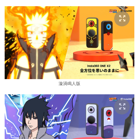
漩渦鳴人版