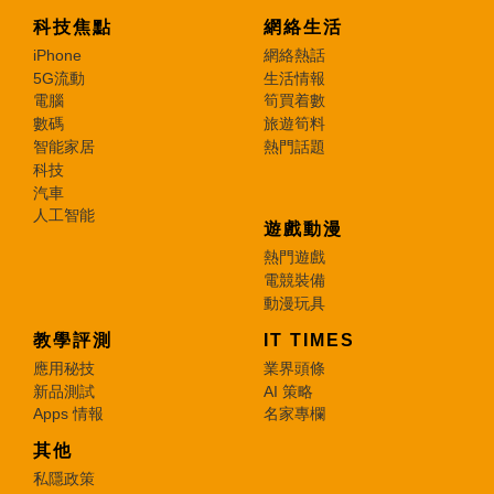
科技焦點
網絡生活
iPhone
網絡熱話
5G流動
生活情報
電腦
筍買着數
數碼
旅遊筍料
智能家居
熱門話題
科技
汽車
人工智能
遊戲動漫
熱門遊戲
電競裝備
動漫玩具
教學評測
IT TIMES
應用秘技
業界頭條
新品測試
AI 策略
Apps 情報
名家專欄
其他
私隱政策