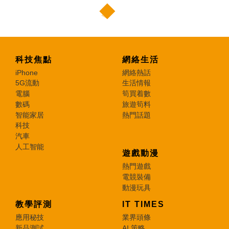
科技焦點
網絡生活
iPhone
網絡熱話
5G流動
生活情報
電腦
筍買着數
數碼
旅遊筍料
智能家居
熱門話題
科技
汽車
人工智能
遊戲動漫
熱門遊戲
電競裝備
動漫玩具
教學評測
IT TIMES
應用秘技
業界頭條
新品測試
AI 策略