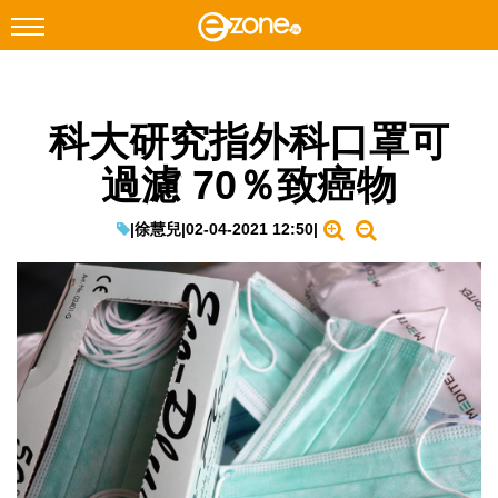
搜尋
科大研究指外科口罩可
Facebook
Instagram
過濾 70％致癌物
科技焦點
網絡生活
|
徐慧兒
|
02-04-2021 12:50
|
遊戲動漫
教學評測
EduTech
IT Times
生成式AI與雲端應用
Enterprise Digital Transformation