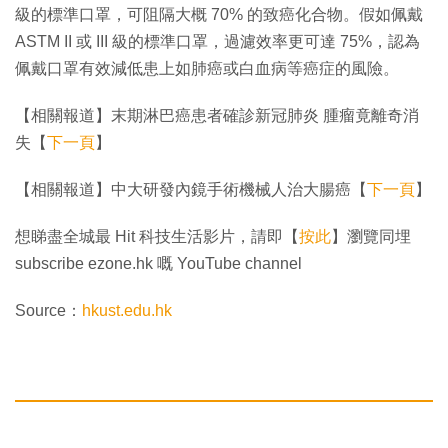
級的標準口罩，可阻隔大概 70% 的致癌化合物。假如佩戴
ASTM II 或 III 級的標準口罩，過濾效率更可達 75%，認為
佩戴口罩有效減低患上如肺癌或白血病等癌症的風險。
【相關報道】末期淋巴癌患者確診新冠肺炎 腫瘤竟離奇消
失【
下一頁
】
【相關報道】中大研發內鏡手術機械人治大腸癌【
下一頁
】
想睇盡全城最 Hit 科技生活影片，請即【
按此
】瀏覽同埋
subscribe ezone.hk 嘅 YouTube channel
Source：
hkust.edu.hk