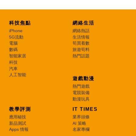
科技焦點
網絡生活
iPhone
網絡熱話
5G流動
生活情報
電腦
筍買着數
數碼
旅遊筍料
智能家居
熱門話題
科技
汽車
人工智能
遊戲動漫
熱門遊戲
電競裝備
動漫玩具
教學評測
IT TIMES
應用秘技
業界頭條
新品測試
AI 策略
Apps 情報
名家專欄