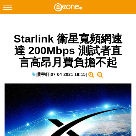
搜尋
Starlink 衞星寬頻網速
Facebook
Instagram
達 200Mbps 測試者直
科技焦點
言高昂月費負擔不起
網絡生活
遊戲動漫
|
蔡宇軒
|
07-04-2021 16:15
|
教學評測
EduTech
IT Times
生成式AI與雲端應用
Enterprise Digital Transformation