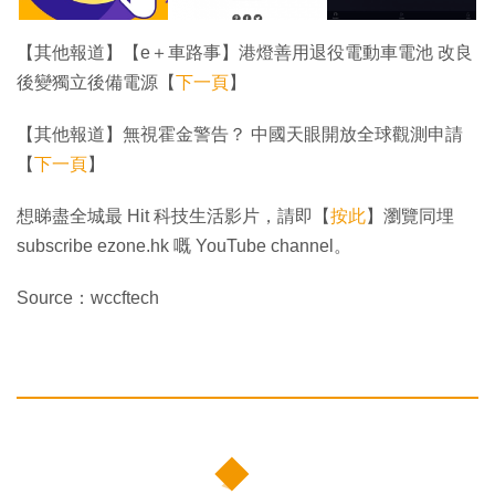
【其他報道】【e＋車路事】港燈善用退役電動車電池 改良
後變獨立後備電源【
下一頁
】
【其他報道】無視霍金警告？ 中國天眼開放全球觀測申請
【
下一頁
】
想睇盡全城最 Hit 科技生活影片，請即【
按此
】瀏覽同埋
subscribe ezone.hk 嘅 YouTube channel。
Source：wccftech